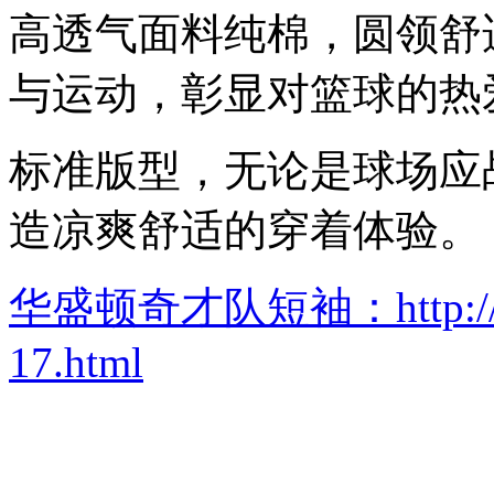
高透气面料纯棉，圆领舒
与运动，彰显对篮球的热
标准版型，无论是球场应
造凉爽舒适的穿着体验。
华盛顿奇才队短袖：http://www
17.html