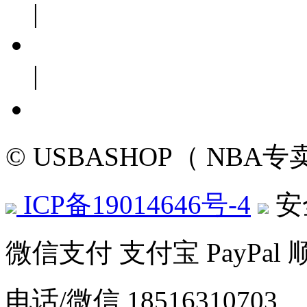
|
English
|
联系我们
© USBASHOP（ NBA专
ICP备19014646号-4
安
微信支付 支付宝 PayPal 顺
电话/微信 18516310703