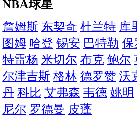
NBA球星
詹姆斯
东契奇
杜兰特
库
图姆
哈登
锡安
巴特勒
保
特雷杨
米切尔
布克
鲍尔
尔津吉斯
格林
德罗赞
沃
丹
科比
艾弗森
韦德
姚明
尼尔
罗德曼
皮蓬