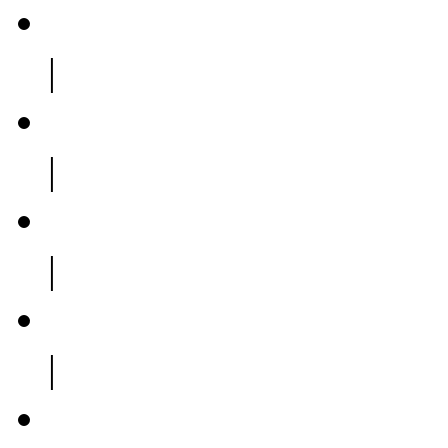
优惠券
|
买家秀
|
团购
|
加盟批发
|
强强联盟