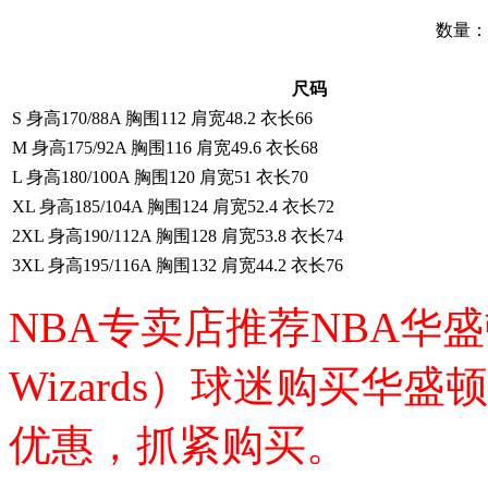
数量：
尺码
S 身高170/88A 胸围112 肩宽48.2 衣长66
M 身高175/92A 胸围116 肩宽49.6 衣长68
L 身高180/100A 胸围120 肩宽51 衣长70
XL 身高185/104A 胸围124 肩宽52.4 衣长72
2XL 身高190/112A 胸围128 肩宽53.8 衣长74
3XL 身高195/116A 胸围132 肩宽44.2 衣长76
NBA专卖店推荐NBA华盛顿奇
Wizards）球迷购买华
优惠，抓紧购买。