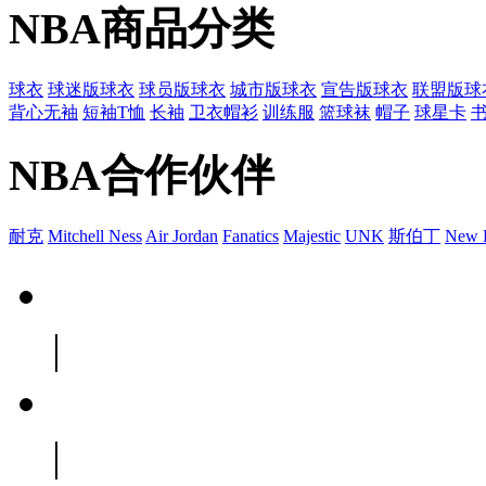
NBA商品分类
球衣
球迷版球衣
球员版球衣
城市版球衣
宣告版球衣
联盟版球
背心无袖
短袖T恤
长袖
卫衣帽衫
训练服
篮球袜
帽子
球星卡
NBA合作伙伴
耐克
Mitchell Ness
Air Jordan
Fanatics
Majestic
UNK
斯伯丁
New 
购买指南
|
会员卡
|