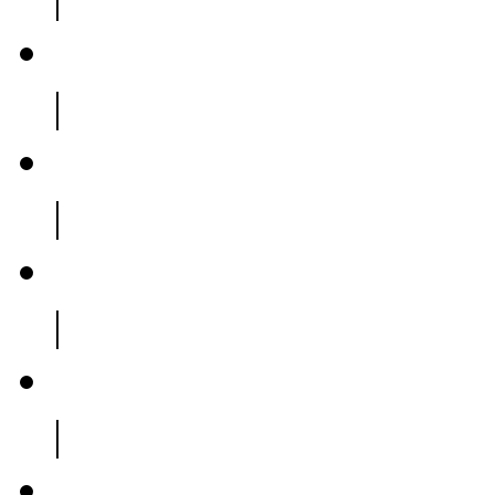
优惠券
|
买家秀
|
团购
|
加盟批发
|
强强联盟