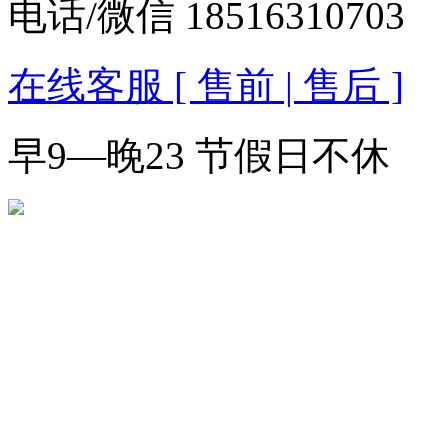
电话/微信 18516310703
在线客服 [ 售前 | 售后 ]
早9—晚23 节假日不休