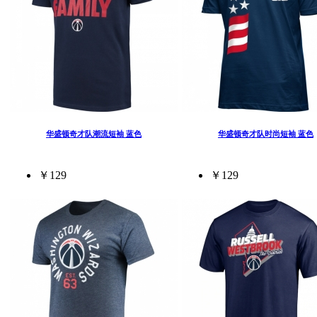
华盛顿奇才队潮流短袖 蓝色
华盛顿奇才队时尚短袖 蓝色
￥129
￥129