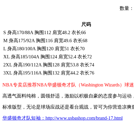
数量：
尺码
S 身高170/88A 胸围112 肩宽48.2 衣长66
M 身高175/92A 胸围116 肩宽49.6 衣长68
L 身高180/100A 胸围120 肩宽51 衣长70
XL 身高185/104A 胸围124 肩宽52.4 衣长72
2XL 身高190/112A 胸围128 肩宽53.8 衣长74
3XL 身高195/116A 胸围132 肩宽44.2 衣长76
NBA专卖店推荐NBA华盛顿奇才队（Washington Wiza
高透气面料纯棉，圆领舒适，激励以积极自豪的态度参与运动
标准版型，无论是球场应战还是看台观战，皆可为你营造凉爽
华盛顿奇才队短袖：http://www.usbashop.com/brand-17.html