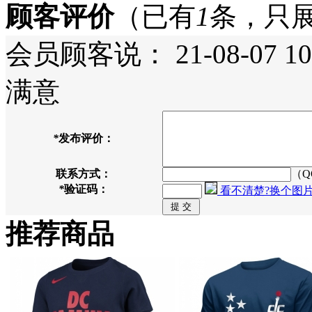
顾客评价
（已有
1
条，只
会员顾客
说：
21-08-07 10
满意
*
发布评价：
联系方式：
（Q
*
验证码：
看不清楚?换个图
推荐商品