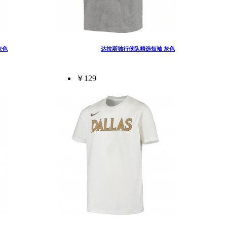
灰色
达拉斯独行侠队精选短袖 灰色
￥129