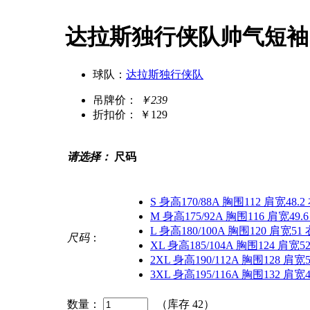
达拉斯独行侠队帅气短袖
球队：
达拉斯独行侠队
吊牌价：
￥239
折扣价：
￥129
请选择：
尺码
S 身高170/88A 胸围112 肩宽48.2
M 身高175/92A 胸围116 肩宽49.
L 身高180/100A 胸围120 肩宽51
尺码
：
XL 身高185/104A 胸围124 肩宽52
2XL 身高190/112A 胸围128 肩宽5
3XL 身高195/116A 胸围132 肩宽4
数量：
（库存
42
）