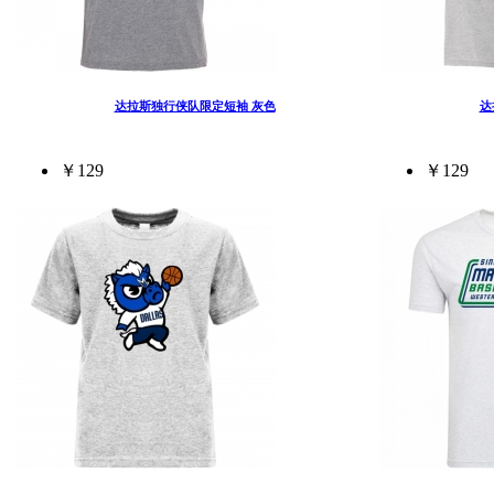
达拉斯独行侠队限定短袖 灰色
达
￥129
￥129