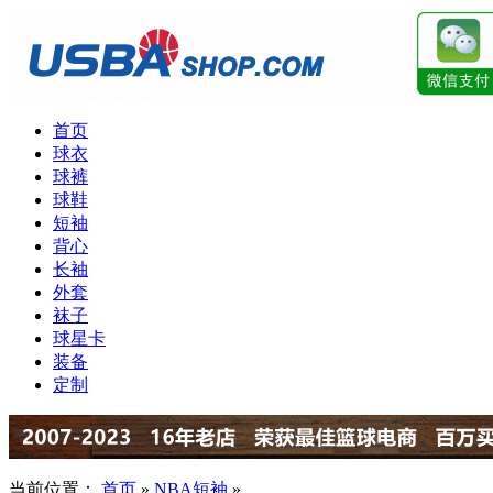
首页
球衣
球裤
球鞋
短袖
背心
长袖
外套
袜子
球星卡
装备
定制
当前位置：
首页
»
NBA短袖
»