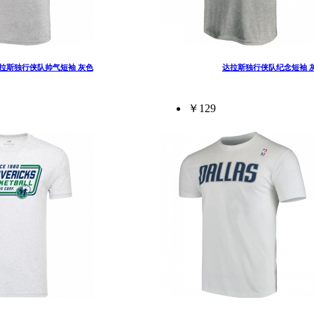
拉斯独行侠队帅气短袖 灰色
达拉斯独行侠队纪念短袖 
￥129