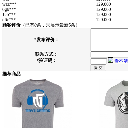
wzz***
129.000
0gb***
129.000
1cb***
129.000
d6c***
129.000
顾客评价
（已有
0
条，只展示最新5条）
*
发布评价：
联系方式：
*
验证码：
看不清
推荐商品