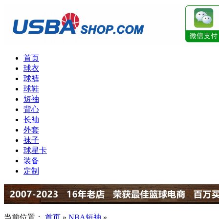
首页
球衣
球裤
球鞋
短袖
背心
长袖
外套
袜子
球星卡
装备
定制
当前位置：
首页
»
NBA短袖
»