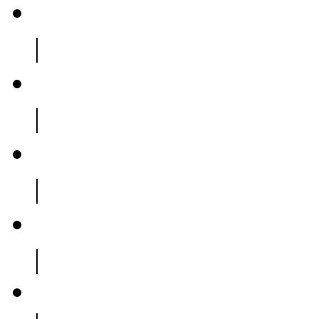
买家秀
|
团购
|
加盟批发
|
强强联盟
|
English