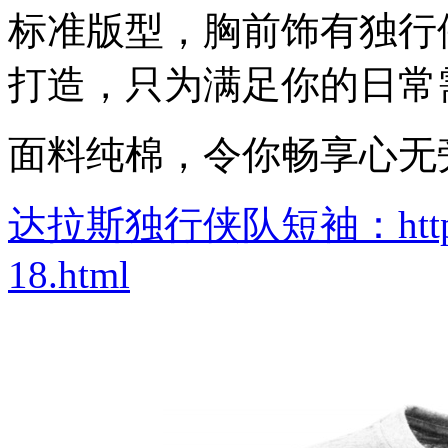
标准版型，胸前饰有独行
打造，只为满足你的日常
面料纯棉，令你畅享心无
达拉斯独行侠队短袖：http://ww
18.html