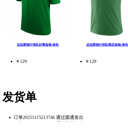
达拉斯独行侠队好看短袖 绿色
达拉斯独行侠队限定短袖 绿
￥129
￥129
发货单
订单
20251115213746
通过
圆通
发出
订单
20250422229479
通过
天天
发出