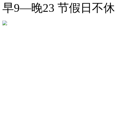
早9—晚23 节假日不休