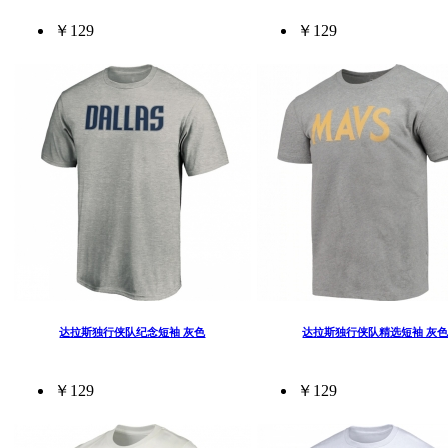
￥129
￥129
达拉斯独行侠队纪念短袖 灰色
达拉斯独行侠队精选短袖 灰
￥129
￥129