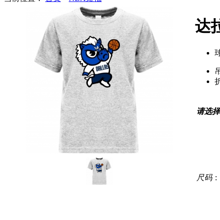
达
请选
尺码
：