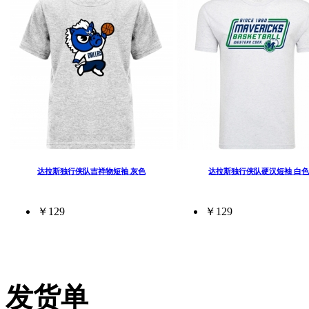
达拉斯独行侠队吉祥物短袖 灰色
达拉斯独行侠队硬汉短袖 白
￥129
￥129
发货单