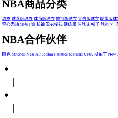
NBA商品分类
球衣
球迷版球衣
球员版球衣
城市版球衣
宣告版球衣
联盟版球
背心无袖
短袖T恤
长袖
卫衣帽衫
训练服
篮球袜
帽子
球星卡
NBA合作伙伴
耐克
Mitchell Ness
Air Jordan
Fanatics
Majestic
UNK
斯伯丁
New 
购买指南
|
会员卡
|