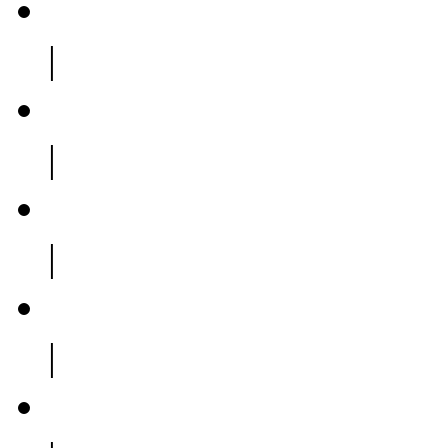
优惠券
|
买家秀
|
团购
|
加盟批发
|
强强联盟