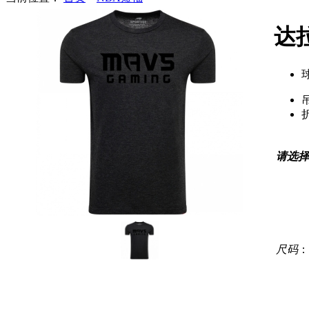
达
请选
尺码
：