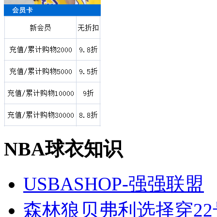
NBA球衣知识
USBASHOP-强强联盟
森林狼贝弗利选择穿22