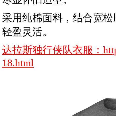
采用纯棉面料，结合宽松
轻盈灵活。
达拉斯独行侠队衣服：http://ww
18.html