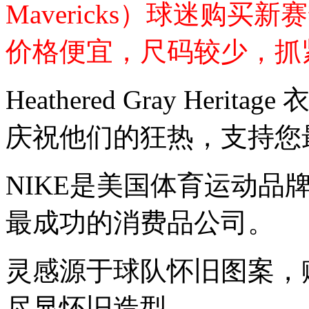
Mavericks）球迷购
价格便宜，尺码较少，抓
Heathered Gray He
庆祝他们的狂热，支持您
NIKE是美国体育运动品
最成功的消费品公司。
灵感源于球队怀旧图案，
尽显怀旧造型。