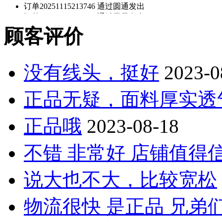
订单
20251115213746
通过
圆通
发出
订单
20250422229479
通过
天天
发出
订单
20250422228828
通过
申通
发出
顾客评价
订单
20250418230421
通过
圆通
发出
订单
20250418235717
通过
圆通
发出
订单
20250418234828
通过
圆通
发出
没有线头，挺好
2023-0
订单
20250418239988
通过
顺丰
发出
订单
20250418232285
通过
圆通
发出
订单
20250418236435
通过
圆通
发出
正品无疑，面料厚实透
正品哦
2023-08-18
不错 非常好 店铺值得
说大也不大，比较宽松
物流很快 是正品 兄弟