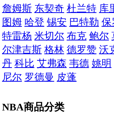
詹姆斯
东契奇
杜兰特
库
图姆
哈登
锡安
巴特勒
保
特雷杨
米切尔
布克
鲍尔
尔津吉斯
格林
德罗赞
沃
丹
科比
艾弗森
韦德
姚明
尼尔
罗德曼
皮蓬
NBA商品分类