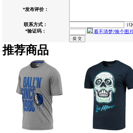
*
发布评价：
联系方式：
（Q
*
验证码：
看不清楚?换个图
推荐商品