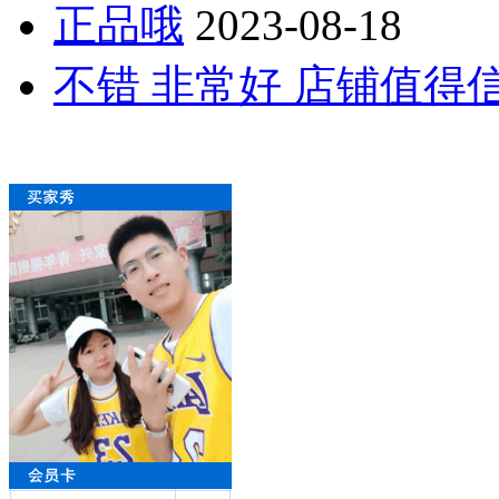
正品哦
2023-08-18
不错 非常好 店铺值得