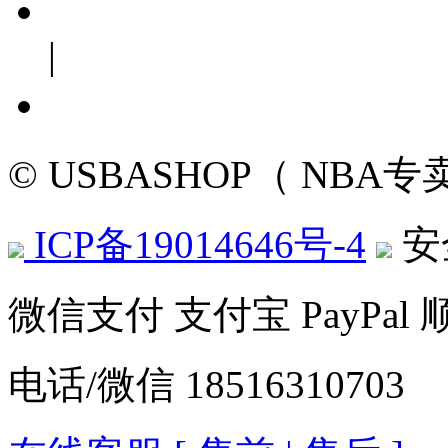
English
|
联系我们
© USBASHOP（ NBA专
ICP备19014646号-4
安
微信支付 支付宝 PayPal 顺
电话/微信 18516310703