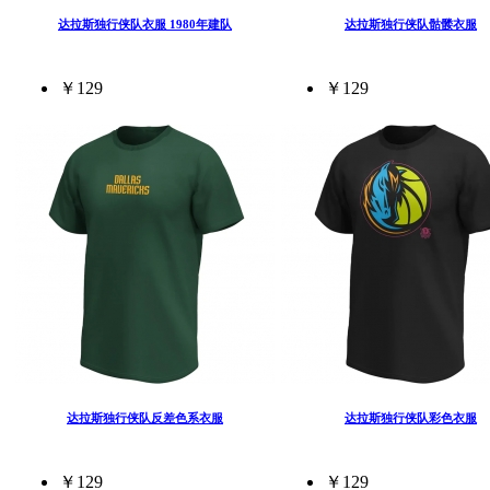
达拉斯独行侠队衣服 1980年建队
达拉斯独行侠队骷髅衣服
￥129
￥129
达拉斯独行侠队反差色系衣服
达拉斯独行侠队彩色衣服
￥129
￥129