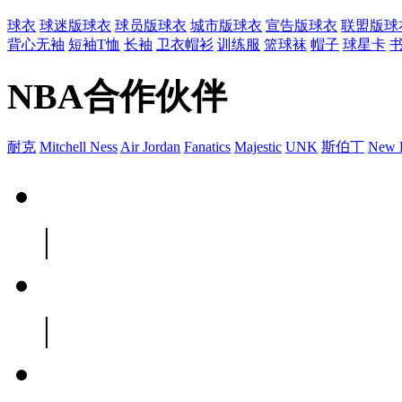
球衣
球迷版球衣
球员版球衣
城市版球衣
宣告版球衣
联盟版球
背心无袖
短袖T恤
长袖
卫衣帽衫
训练服
篮球袜
帽子
球星卡
NBA合作伙伴
耐克
Mitchell Ness
Air Jordan
Fanatics
Majestic
UNK
斯伯丁
New 
购买指南
|
会员卡
|
优惠券