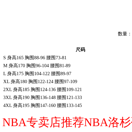
数量：
尺码
S 身高165 胸围88-96 腰围73-81
M 身高170 胸围96-104 腰围81-89
L 身高175 胸围104-122 腰围89-97
XL 身高180 胸围122-124 腰围97-109
2XL 身高185 胸围124-136 腰围109-121
3XL 身高190 胸围136-148 腰围121-133
4XL 身高195 胸围147-160 腰围133-145
NBA专卖店推荐NBA洛杉矶湖