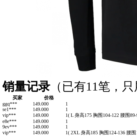
销量记录
（已有
11
笔，只
买家
价格
ggq***
149.000
1
se1***
149.000
1
vip***
149.000
1
( L 身高175 胸围104-122 腰围89-9
e8e***
149.000
1
9ev***
149.000
1
vip***
149.000
1
( 2XL 身高185 胸围124-136 腰围10