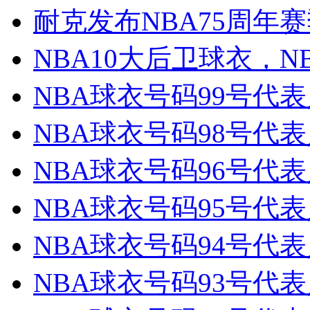
耐克发布NBA75周年
NBA10大后卫球衣，
NBA球衣号码99号代
NBA球衣号码98号代
NBA球衣号码96号代
NBA球衣号码95号代
NBA球衣号码94号代
NBA球衣号码93号代