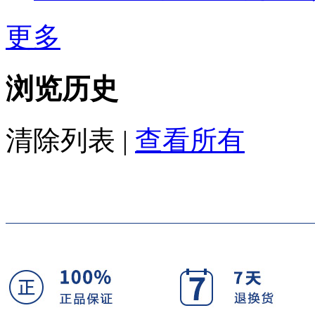
更多
浏览历史
清除列表
|
查看所有