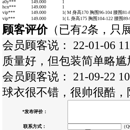
a0y***
149.000
1
hcn***
149.000
1
vip***
149.000
1
( M 身高170 胸围96-104 腰围81-8
vip***
149.000
1
( L 身高175 胸围104-122 腰围89-9
顾客评价
（已有
2
条，只
会员顾客
说：
22-01-06 11
质量好，但包装简单略尴
会员顾客
说：
21-09-22 10
球衣很不错，很帅很酷，
*
发布评价：
联系方式：
（Q