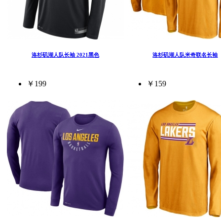
洛杉矶湖人队长袖 2021黑色
洛杉矶湖人队米奇联名长袖
￥199
￥159