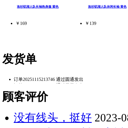
洛杉矶湖人队长袖热身服 紫色
洛杉矶湖人队休闲长袖 黄色
￥169
￥139
发货单
订单
20251115213746
通过
圆通
发出
订单
20250422229479
通过
天天
发出
订单
20250422228828
通过
申通
发出
顾客评价
订单
20250418230421
通过
圆通
发出
订单
20250418235717
通过
圆通
发出
订单
20250418234828
通过
圆通
发出
没有线头，挺好
2023-0
订单
20250418239988
通过
顺丰
发出
订单
20250418232285
通过
圆通
发出
订单
20250418236435
通过
圆通
发出