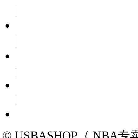
|
加盟批发
|
强强联盟
|
English
|
联系我们
© USBASHOP（ NBA专