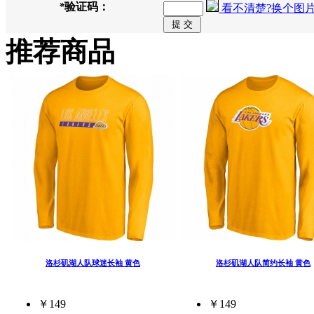
*
验证码：
看不清楚?换个图
推荐商品
洛杉矶湖人队球迷长袖 黄色
洛杉矶湖人队简约长袖 黄色
￥149
￥149