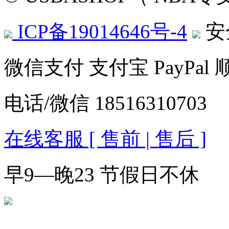
ICP备19014646号-4
安
微信支付 支付宝 PayPal 顺
电话/微信 18516310703
在线客服 [ 售前 | 售后 ]
早9—晚23 节假日不休