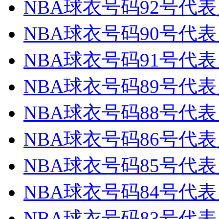
NBA球衣号码92号代
NBA球衣号码90号代
NBA球衣号码91号代
NBA球衣号码89号代
NBA球衣号码88号代
NBA球衣号码86号代
NBA球衣号码85号代
NBA球衣号码84号代
NBA球衣号码83号代