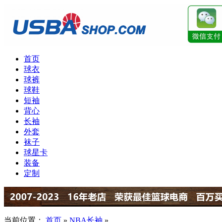
首页
球衣
球裤
球鞋
短袖
背心
长袖
外套
袜子
球星卡
装备
定制
当前位置：
首页
»
NBA长袖
»