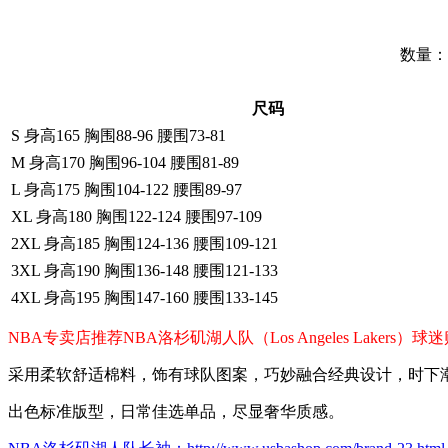
数量：
尺码
S 身高165 胸围88-96 腰围73-81
M 身高170 胸围96-104 腰围81-89
L 身高175 胸围104-122 腰围89-97
XL 身高180 胸围122-124 腰围97-109
2XL 身高185 胸围124-136 腰围109-121
3XL 身高190 胸围136-148 腰围121-133
4XL 身高195 胸围147-160 腰围133-145
NBA专卖店推荐NBA洛杉矶湖人队（Los Angeles Lak
采用柔软舒适棉料，饰有球队图案，巧妙融合经典设计，时下
出色标准版型，日常佳选单品，尽显奢华质感。