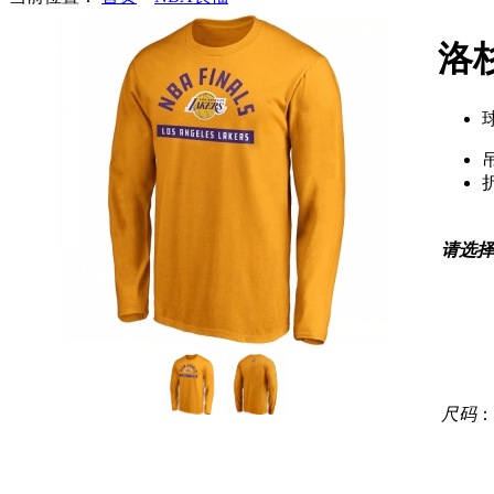
洛
请选
尺码
：