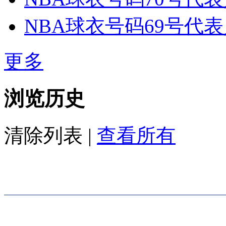
NBA球衣号码69号代
更多
浏览历史
清除列表
|
查看所有