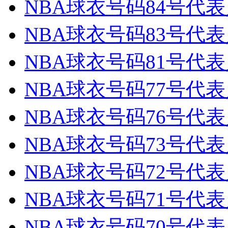
NBA球衣号码84号代
NBA球衣号码83号代
NBA球衣号码81号代
NBA球衣号码77号代
NBA球衣号码76号代
NBA球衣号码73号代
NBA球衣号码72号代
NBA球衣号码71号代
NBA球衣号码70号代