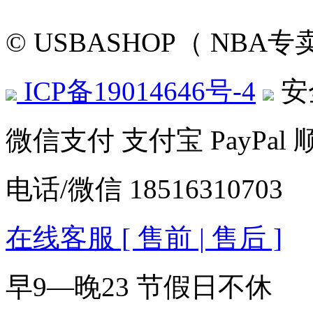
© USBASHOP（ NBA专
ICP备19014646号-4
安
微信支付 支付宝 PayPal 顺
电话/微信 18516310703
在线客服 [ 售前 | 售后 ]
早9—晚23 节假日不休