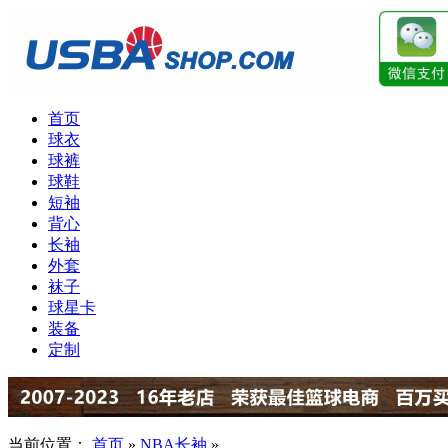
首页
球衣
球裤
球鞋
短袖
背心
长袖
外套
袜子
球星卡
装备
定制
当前位置：
首页
»
NBA长袖
»