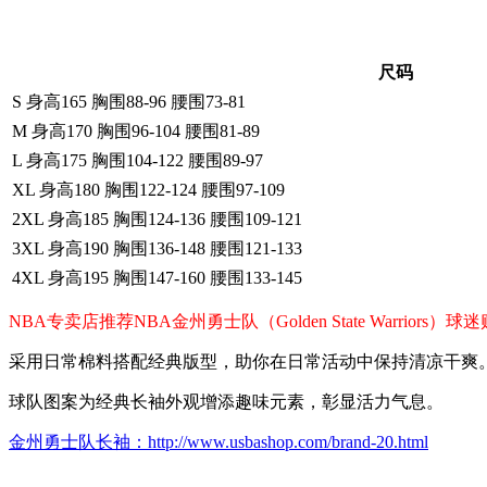
尺码
S 身高165 胸围88-96 腰围73-81
M 身高170 胸围96-104 腰围81-89
L 身高175 胸围104-122 腰围89-97
XL 身高180 胸围122-124 腰围97-109
2XL 身高185 胸围124-136 腰围109-121
3XL 身高190 胸围136-148 腰围121-133
4XL 身高195 胸围147-160 腰围133-145
NBA专卖店推荐NBA金州勇士队（Golden State Warr
采用日常棉料搭配经典版型，助你在日常活动中保持清凉干爽
球队图案为经典长袖外观增添趣味元素，彰显活力气息。
金州勇士队长袖：http://www.usbashop.com/brand-20.html