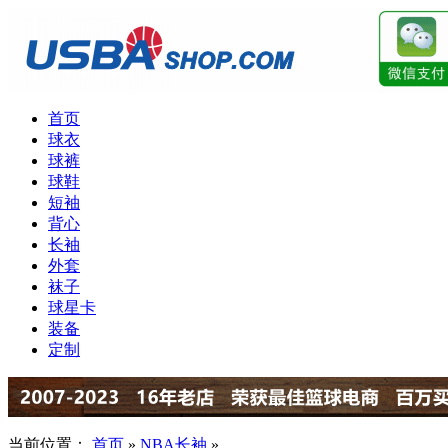
首页
球衣
球裤
球鞋
短袖
背心
长袖
外套
袜子
球星卡
装备
定制
当前位置：
首页
»
NBA长袖
»