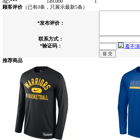
dg5***
149.000
1
顾客评价
（已有
0
条，只展示最新5条）
*
发布评价：
联系方式：
*
验证码：
看不清
推荐商品