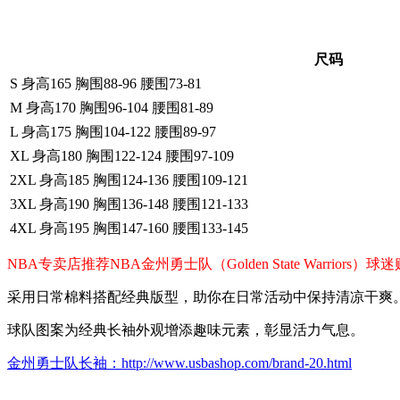
尺码
S 身高165 胸围88-96 腰围73-81
M 身高170 胸围96-104 腰围81-89
L 身高175 胸围104-122 腰围89-97
XL 身高180 胸围122-124 腰围97-109
2XL 身高185 胸围124-136 腰围109-121
3XL 身高190 胸围136-148 腰围121-133
4XL 身高195 胸围147-160 腰围133-145
NBA专卖店推荐NBA金州勇士队（Golden State Warrio
采用日常棉料搭配经典版型，助你在日常活动中保持清凉干爽
球队图案为经典长袖外观增添趣味元素，彰显活力气息。
金州勇士队长袖：http://www.usbashop.com/brand-20.html