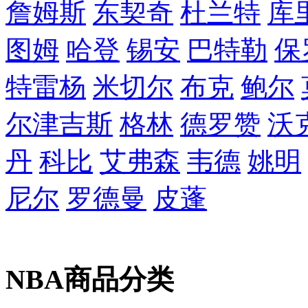
詹姆斯
东契奇
杜兰特
库
图姆
哈登
锡安
巴特勒
保
特雷杨
米切尔
布克
鲍尔
尔津吉斯
格林
德罗赞
沃
丹
科比
艾弗森
韦德
姚明
尼尔
罗德曼
皮蓬
NBA商品分类