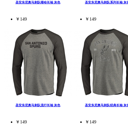
圣安东尼奥马刺队嘻哈长袖 灰色
圣安东尼奥马刺队系列长袖 灰
￥149
￥149
圣安东尼奥马刺队流行长袖 灰色
圣安东尼奥马刺队经典长袖 灰
￥149
￥149