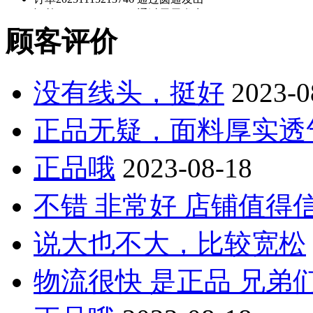
订单
20250422229479
通过
天天
发出
订单
20250422228828
通过
申通
发出
顾客评价
订单
20250418230421
通过
圆通
发出
订单
20250418235717
通过
圆通
发出
订单
20250418234828
通过
圆通
发出
没有线头，挺好
2023-0
订单
20250418239988
通过
顺丰
发出
订单
20250418232285
通过
圆通
发出
订单
20250418236435
通过
圆通
发出
正品无疑，面料厚实透
正品哦
2023-08-18
不错 非常好 店铺值得
说大也不大，比较宽松
物流很快 是正品 兄弟