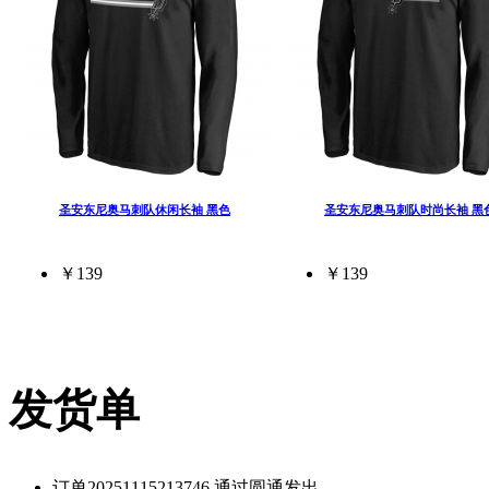
圣安东尼奥马刺队休闲长袖 黑色
圣安东尼奥马刺队时尚长袖 黑
￥139
￥139
发货单
订单
20251115213746
通过
圆通
发出