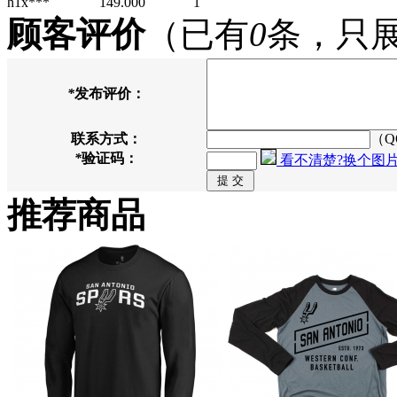
h1x***
149.000
1
顾客评价
（已有
0
条，只
*
发布评价：
联系方式：
（Q
*
验证码：
看不清楚?换个图
推荐商品