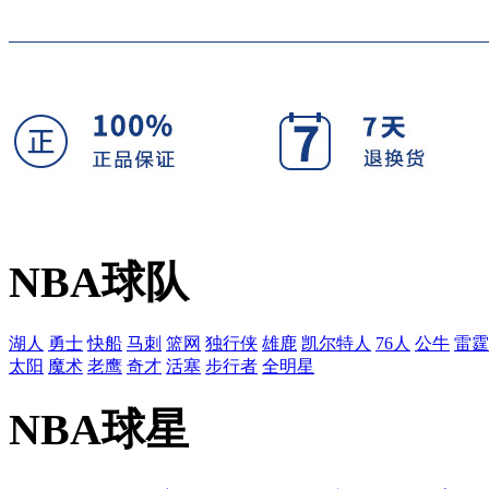
NBA球队
湖人
勇士
快船
马刺
篮网
独行侠
雄鹿
凯尔特人
76人
公牛
雷霆
太阳
魔术
老鹰
奇才
活塞
步行者
全明星
NBA球星