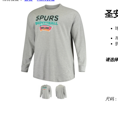
圣
请选
尺码
：