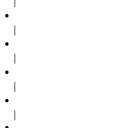
|
买家秀
|
团购
|
加盟批发
|
强强联盟
|
English