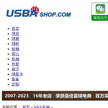
首页
球衣
球裤
球鞋
短袖
背心
长袖
外套
袜子
球星卡
装备
定制
当前位置：
首页
»
NBA长袖
»