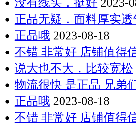
没有线头，挺好
2023-0
订单
20250418239988
通过
顺丰
发出
订单
20250418232285
通过
圆通
发出
订单
20250418236435
通过
圆通
发出
正品无疑，面料厚实透
正品哦
2023-08-18
不错 非常好 店铺值得
说大也不大，比较宽松
物流很快 是正品 兄弟
正品哦
2023-08-18
不错 非常好 店铺值得