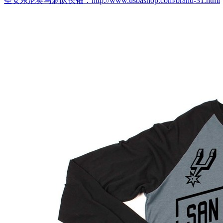
圣安东尼奥马刺队长袖：http://www.usbashop.com/brand-31.html