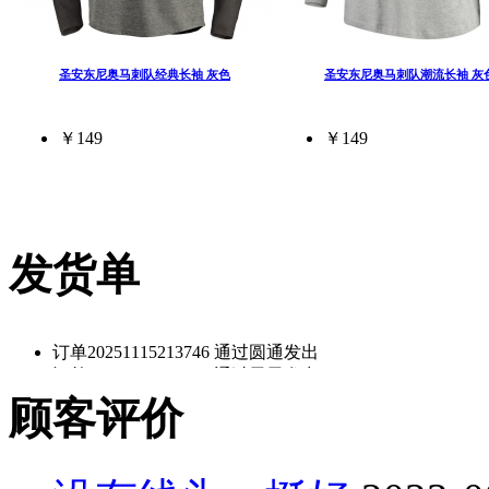
圣安东尼奥马刺队经典长袖 灰色
圣安东尼奥马刺队潮流长袖 灰
￥149
￥149
发货单
订单
20251115213746
通过
圆通
发出
订单
20250422229479
通过
天天
发出
订单
20250422228828
通过
申通
发出
顾客评价
订单
20250418230421
通过
圆通
发出
订单
20250418235717
通过
圆通
发出
订单
20250418234828
通过
圆通
发出