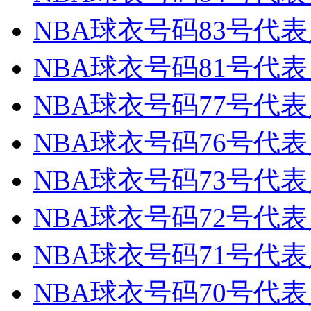
NBA球衣号码83号代
NBA球衣号码81号代
NBA球衣号码77号代
NBA球衣号码76号代
NBA球衣号码73号代
NBA球衣号码72号代
NBA球衣号码71号代
NBA球衣号码70号代