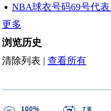
NBA球衣号码69号代
更多
浏览历史
清除列表
|
查看所有