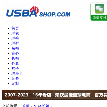
首页
球衣
球裤
球鞋
短袖
背心
长袖
外套
袜子
球星卡
装备
定制
当前位置：
首页
»
NBA长袖
»