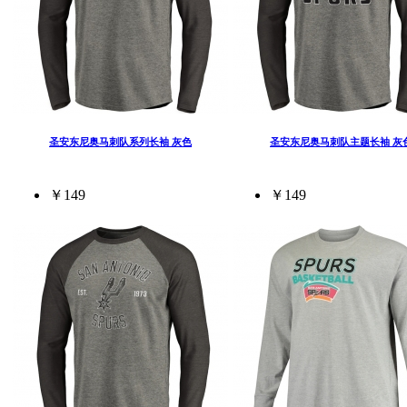
圣安东尼奥马刺队系列长袖 灰色
圣安东尼奥马刺队主题长袖 灰
￥149
￥149