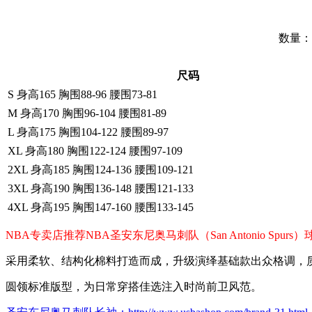
数量：
尺码
S 身高165 胸围88-96 腰围73-81
M 身高170 胸围96-104 腰围81-89
L 身高175 胸围104-122 腰围89-97
XL 身高180 胸围122-124 腰围97-109
2XL 身高185 胸围124-136 腰围109-121
3XL 身高190 胸围136-148 腰围121-133
4XL 身高195 胸围147-160 腰围133-145
NBA专卖店推荐NBA圣安东尼奥马刺队（San Antonio 
采用柔软、结构化棉料打造而成，升级演绎基础款出众格调，
圆领标准版型，为日常穿搭佳选注入时尚前卫风范。