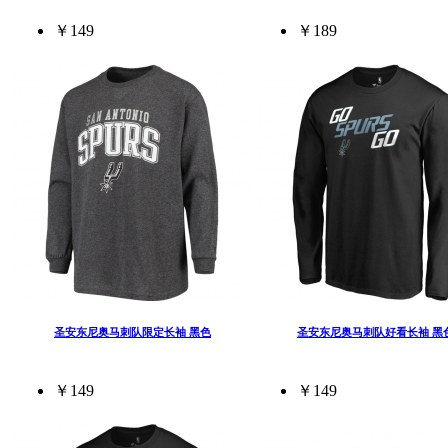
￥149
￥189
圣安东尼奥马刺队限定长袖 黑色
圣安东尼奥马刺队好看长袖 黑
￥149
￥149