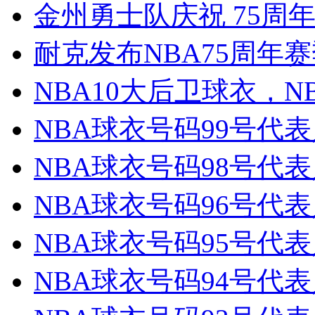
金州勇士队庆祝 75周
耐克发布NBA75周年
NBA10大后卫球衣，
NBA球衣号码99号代
NBA球衣号码98号代
NBA球衣号码96号代
NBA球衣号码95号代
NBA球衣号码94号代