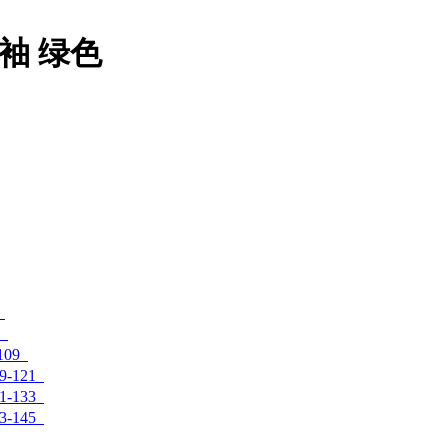
袖 绿色
109
-121
-133
-145