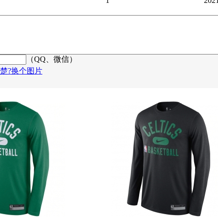
1
202
（QQ、微信）
楚?换个图片