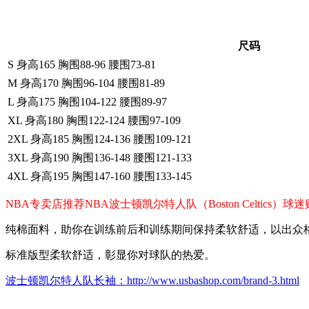
尺码
S 身高165 胸围88-96 腰围73-81
M 身高170 胸围96-104 腰围81-89
L 身高175 胸围104-122 腰围89-97
XL 身高180 胸围122-124 腰围97-109
2XL 身高185 胸围124-136 腰围109-121
3XL 身高190 胸围136-148 腰围121-133
4XL 身高195 胸围147-160 腰围133-145
NBA专卖店推荐NBA波士顿凯尔特人队（Boston Celti
纯棉面料，助你在训练前后和训练期间保持柔软舒适，以出众
标准版型柔软舒适，彰显你对球队的热爱。
波士顿凯尔特人队长袖：http://www.usbashop.com/brand-3.html