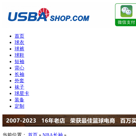
首页
球衣
球裤
球鞋
短袖
背心
长袖
外套
袜子
球星卡
装备
定制
当前位置：
首页
»
NBA长袖
»