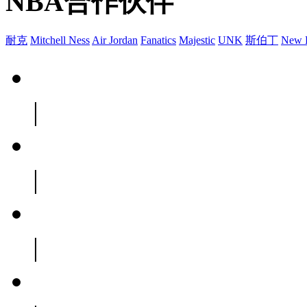
NBA合作伙伴
耐克
Mitchell Ness
Air Jordan
Fanatics
Majestic
UNK
斯伯丁
New 
购买指南
|
会员卡
|
优惠券
|
买家秀