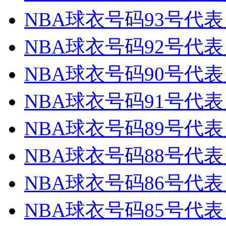
NBA球衣号码93号代
NBA球衣号码92号代
NBA球衣号码90号代
NBA球衣号码91号代
NBA球衣号码89号代
NBA球衣号码88号代
NBA球衣号码86号代
NBA球衣号码85号代