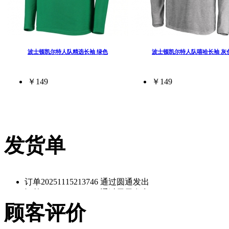
波士顿凯尔特人队精选长袖 绿色
波士顿凯尔特人队嘻哈长袖 灰
￥149
￥149
发货单
订单
20251115213746
通过
圆通
发出
订单
20250422229479
通过
天天
发出
订单
20250422228828
通过
申通
发出
顾客评价
订单
20250418230421
通过
圆通
发出
订单
20250418235717
通过
圆通
发出