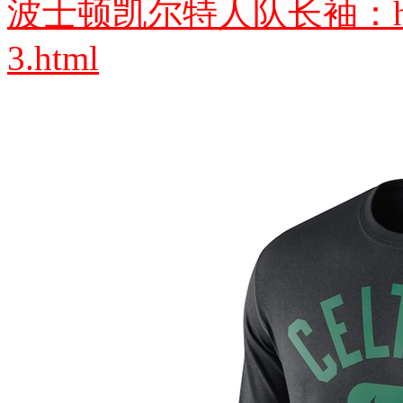
波士顿凯尔特人队长袖：http://
3.html