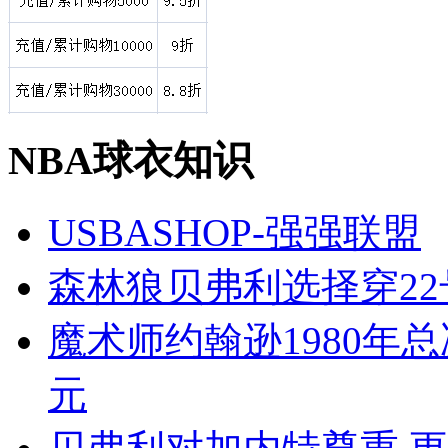
NBA球衣知识
USBASHOP-强强联盟
森林狼贝弗利选择穿22
魔术师约翰逊1980年总
元