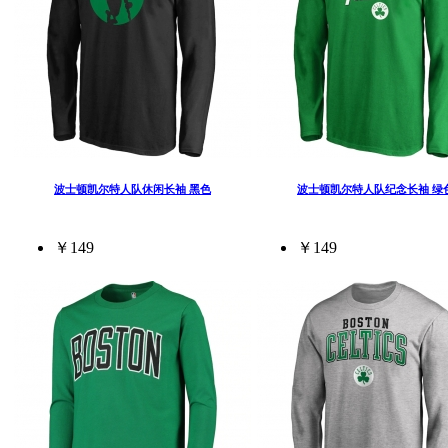
波士顿凯尔特人队休闲长袖 黑色
波士顿凯尔特人队纪念长袖 绿
￥149
￥149