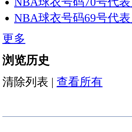
NBA球衣号码70号代
NBA球衣号码69号代
更多
浏览历史
清除列表
|
查看所有