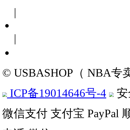
|
English
|
联系我们
© USBASHOP（ NBA专
ICP备19014646号-4
安
微信支付 支付宝 PayPal 顺