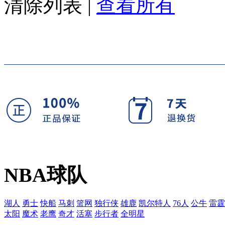
清除列表
|
查看所有
NBA球队
湖人
勇士
快船
马刺
篮网
独行侠
雄鹿
凯尔特人
76人
公牛
雷霆
太阳
魔术
老鹰
奇才
活塞
步行者
全明星