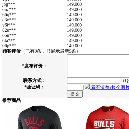
jbg***
149.000
ouz***
149.000
66q***
149.000
d3o***
149.000
y6i***
149.000
82e***
149.000
65u***
149.000
6fa***
149.000
06p***
149.000
顾客评价
（已有
0
条，只展示最新5条）
*
发布评价：
联系方式：
（Q
*
验证码：
看不清楚?换个图
推荐商品