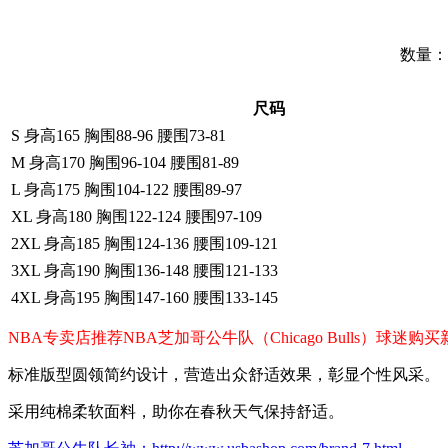
数量：
尺码
S 身高165 胸围88-96 腰围73-81
M 身高170 胸围96-104 腰围81-89
L 身高175 胸围104-122 腰围89-97
XL 身高180 胸围122-124 腰围97-109
2XL 身高185 胸围124-136 腰围109-121
3XL 身高190 胸围136-148 腰围121-133
4XL 身高195 胸围147-160 腰围133-145
NBA专卖店推荐NBA芝加哥公牛队（Chicago Bulls）
标准版型圆领简约设计，营造出众舒适效果，彰显个性风采。
采用纯棉柔软面料，助你在春秋天气保持舒适。