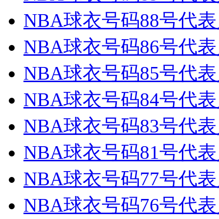
NBA球衣号码88号代
NBA球衣号码86号代
NBA球衣号码85号代
NBA球衣号码84号代
NBA球衣号码83号代
NBA球衣号码81号代
NBA球衣号码77号代
NBA球衣号码76号代