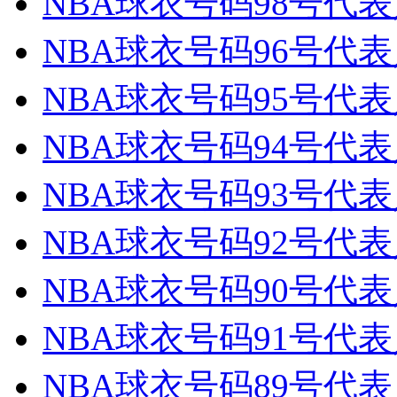
NBA球衣号码98号代
NBA球衣号码96号代
NBA球衣号码95号代
NBA球衣号码94号代
NBA球衣号码93号代
NBA球衣号码92号代
NBA球衣号码90号代
NBA球衣号码91号代
NBA球衣号码89号代