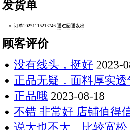
发货单
订单
20251115213746
通过
圆通
发出
订单
20250422229479
通过
天天
发出
订单
20250422228828
通过
申通
发出
顾客评价
订单
20250418230421
通过
圆通
发出
订单
20250418235717
通过
圆通
发出
订单
20250418234828
通过
圆通
发出
没有线头，挺好
2023-0
订单
20250418239988
通过
顺丰
发出
订单
20250418232285
通过
圆通
发出
订单
20250418236435
通过
圆通
发出
正品无疑，面料厚实透
正品哦
2023-08-18
不错 非常好 店铺值得
说大也不大，比较宽松