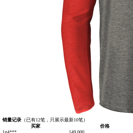
销量记录
（已有
12
笔，只展示最新10笔）
买家
价格
1g4***
149.000