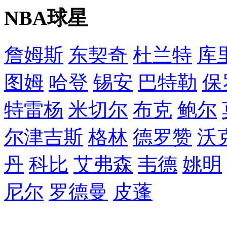
NBA球星
詹姆斯
东契奇
杜兰特
库
图姆
哈登
锡安
巴特勒
保
特雷杨
米切尔
布克
鲍尔
尔津吉斯
格林
德罗赞
沃
丹
科比
艾弗森
韦德
姚明
尼尔
罗德曼
皮蓬