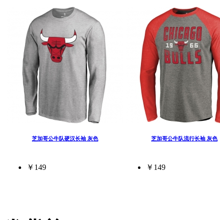
芝加哥公牛队硬汉长袖 灰色
芝加哥公牛队流行长袖 灰色
￥149
￥149