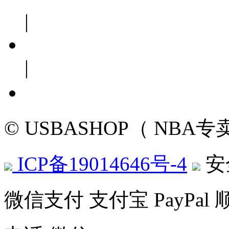
|
English
|
联系我们
© USBASHOP（ NBA专
ICP备19014646号-4
安
微信支付 支付宝 PayPal 顺