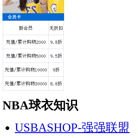
NBA球衣知识
USBASHOP-强强联盟