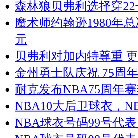
森林狼贝弗利选择穿22
魔术师约翰逊1980年总
元
贝弗利对加内特尊重 更
金州勇士队庆祝 75周
耐克发布NBA75周年
NBA10大后卫球衣，
NBA球衣号码99号代