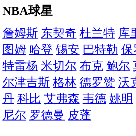
NBA球星
詹姆斯
东契奇
杜兰特
库
图姆
哈登
锡安
巴特勒
保
特雷杨
米切尔
布克
鲍尔
尔津吉斯
格林
德罗赞
沃
丹
科比
艾弗森
韦德
姚明
尼尔
罗德曼
皮蓬