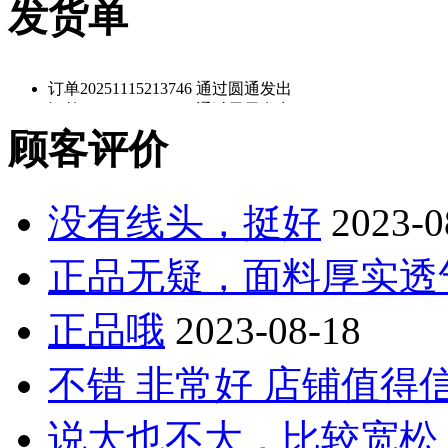
发货单
订单
20251115213746
通过
圆通
发出
订单
20250422229479
通过
天天
发出
订单
20250422228828
通过
申通
发出
顾客评价
订单
20250418230421
通过
圆通
发出
订单
20250418235717
通过
圆通
发出
订单
20250418234828
通过
圆通
发出
没有线头，挺好
2023-0
订单
20250418239988
通过
顺丰
发出
订单
20250418232285
通过
圆通
发出
订单
20250418236435
通过
圆通
发出
正品无疑，面料厚实透
正品哦
2023-08-18
不错 非常好 店铺值得
说大也不大，比较宽松