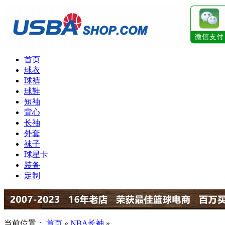
首页
球衣
球裤
球鞋
短袖
背心
长袖
外套
袜子
球星卡
装备
定制
当前位置：
首页
»
NBA长袖
»