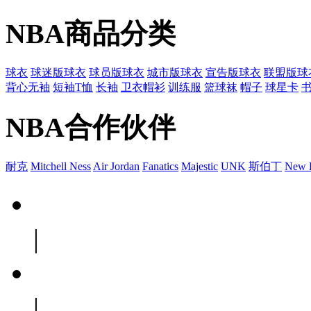
NBA商品分类
球衣
球迷版球衣
球员版球衣
城市版球衣
宣告版球衣
联盟版球
背心无袖
短袖T恤
长袖
卫衣帽衫
训练服
篮球袜
帽子
球星卡
NBA合作伙伴
耐克
Mitchell Ness
Air Jordan
Fanatics
Majestic
UNK
斯伯丁
New 
购买指南
|
会员卡
|