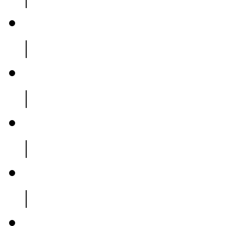
优惠券
|
买家秀
|
团购
|
加盟批发
|
强强联盟