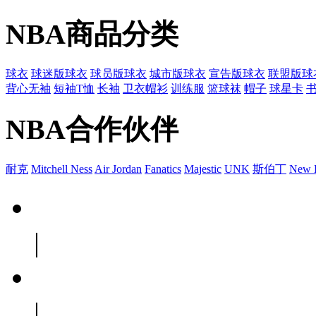
NBA商品分类
球衣
球迷版球衣
球员版球衣
城市版球衣
宣告版球衣
联盟版球
背心无袖
短袖T恤
长袖
卫衣帽衫
训练服
篮球袜
帽子
球星卡
NBA合作伙伴
耐克
Mitchell Ness
Air Jordan
Fanatics
Majestic
UNK
斯伯丁
New 
购买指南
|
会员卡
|