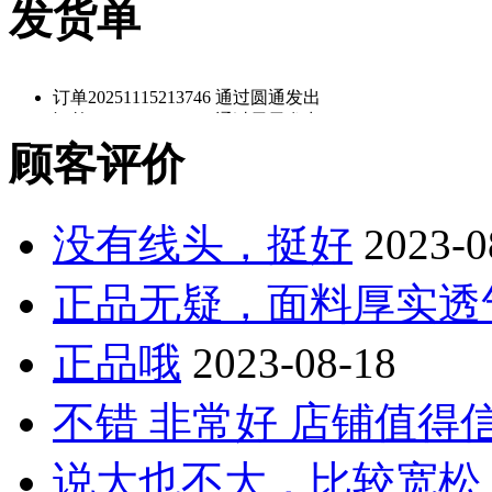
发货单
订单
20251115213746
通过
圆通
发出
订单
20250422229479
通过
天天
发出
订单
20250422228828
通过
申通
发出
顾客评价
订单
20250418230421
通过
圆通
发出
订单
20250418235717
通过
圆通
发出
订单
20250418234828
通过
圆通
发出
没有线头，挺好
2023-0
订单
20250418239988
通过
顺丰
发出
订单
20250418232285
通过
圆通
发出
订单
20250418236435
通过
圆通
发出
正品无疑，面料厚实透
正品哦
2023-08-18
不错 非常好 店铺值得
说大也不大，比较宽松