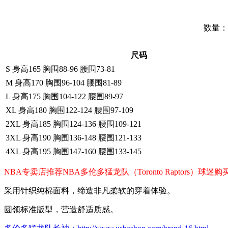
数量：
尺码
S 身高165 胸围88-96 腰围73-81
M 身高170 胸围96-104 腰围81-89
L 身高175 胸围104-122 腰围89-97
XL 身高180 胸围122-124 腰围97-109
2XL 身高185 胸围124-136 腰围109-121
3XL 身高190 胸围136-148 腰围121-133
4XL 身高195 胸围147-160 腰围133-145
NBA专卖店推荐NBA多伦多猛龙队（Toronto Raptor
采用针织纯棉面料，缔造非凡柔软的穿着体验。
圆领标准版型，营造舒适质感。