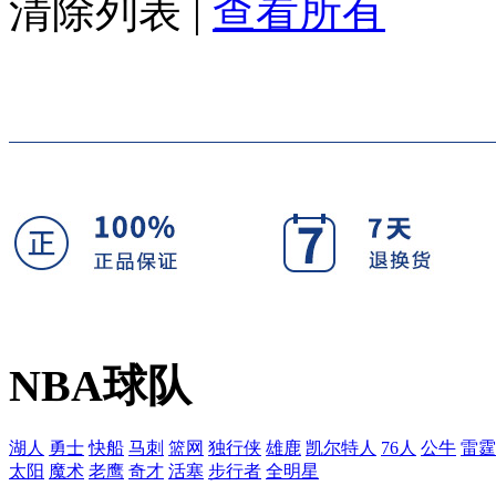
清除列表
|
查看所有
NBA球队
湖人
勇士
快船
马刺
篮网
独行侠
雄鹿
凯尔特人
76人
公牛
雷霆
太阳
魔术
老鹰
奇才
活塞
步行者
全明星