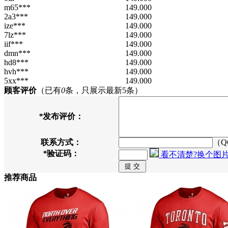
m65***
149.000
2a3***
149.000
ize***
149.000
7lz***
149.000
iif***
149.000
dmn***
149.000
hd8***
149.000
hvh***
149.000
5xx***
149.000
顾客评价
（已有
0
条，只展示最新5条）
*
发布评价：
联系方式：
（Q
*
验证码：
看不清楚?换个图
推荐商品