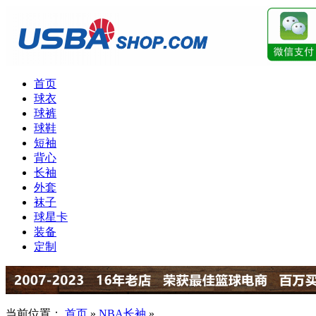
首页
球衣
球裤
球鞋
短袖
背心
长袖
外套
袜子
球星卡
装备
定制
当前位置：
首页
»
NBA长袖
»