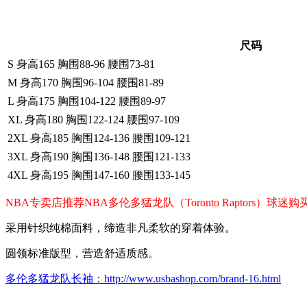
尺码
S 身高165 胸围88-96 腰围73-81
M 身高170 胸围96-104 腰围81-89
L 身高175 胸围104-122 腰围89-97
XL 身高180 胸围122-124 腰围97-109
2XL 身高185 胸围124-136 腰围109-121
3XL 身高190 胸围136-148 腰围121-133
4XL 身高195 胸围147-160 腰围133-145
NBA专卖店推荐NBA多伦多猛龙队（Toronto Raptor
采用针织纯棉面料，缔造非凡柔软的穿着体验。
圆领标准版型，营造舒适质感。
多伦多猛龙队长袖：http://www.usbashop.com/brand-16.html