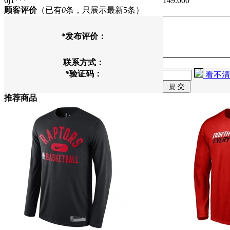
6j1***
149.000
顾客评价
（已有
0
条，只展示最新5条）
*
发布评价：
联系方式：
*
验证码：
看不清
推荐商品