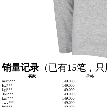
销量记录
（已有
15
笔，只
买家
价格
m0m***
149.000
lx2***
149.000
kyj***
149.000
96u***
149.000
ku7***
149.000
awv***
149.000
lqu***
149.000