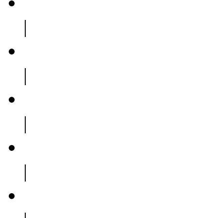
优惠券
|
买家秀
|
团购
|
加盟批发
|
强强联盟