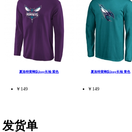
夏洛特黄蜂队logo长袖 紫色
夏洛特黄蜂队logo长袖 青色
￥149
￥149
发货单