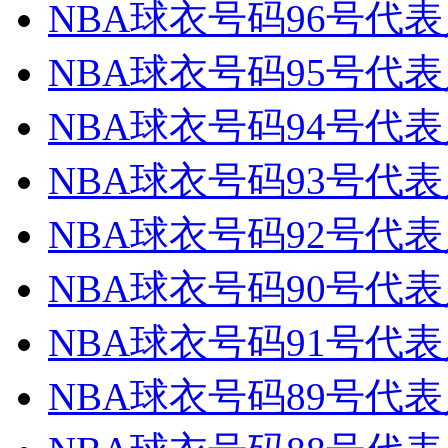
NBA球衣号码96号代
NBA球衣号码95号代
NBA球衣号码94号代
NBA球衣号码93号代
NBA球衣号码92号代
NBA球衣号码90号代
NBA球衣号码91号代
NBA球衣号码89号代