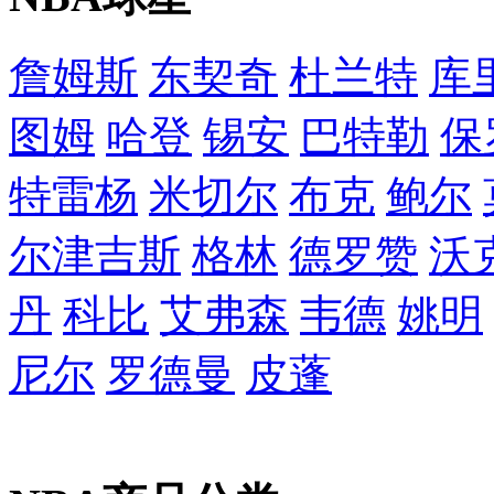
詹姆斯
东契奇
杜兰特
库
图姆
哈登
锡安
巴特勒
保
特雷杨
米切尔
布克
鲍尔
尔津吉斯
格林
德罗赞
沃
丹
科比
艾弗森
韦德
姚明
尼尔
罗德曼
皮蓬