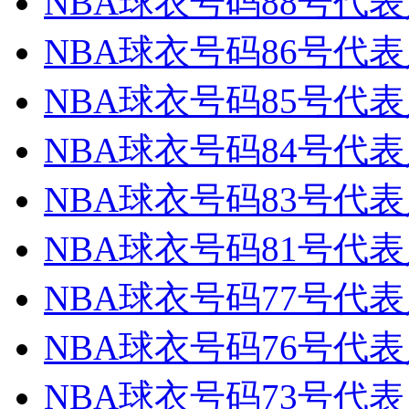
NBA球衣号码88号代
NBA球衣号码86号代
NBA球衣号码85号代
NBA球衣号码84号代
NBA球衣号码83号代
NBA球衣号码81号代
NBA球衣号码77号代
NBA球衣号码76号代
NBA球衣号码73号代