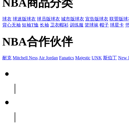
NBA商品分类
球衣
球迷版球衣
球员版球衣
城市版球衣
宣告版球衣
联盟版球
背心无袖
短袖T恤
长袖
卫衣帽衫
训练服
篮球袜
帽子
球星卡
NBA合作伙伴
耐克
Mitchell Ness
Air Jordan
Fanatics
Majestic
UNK
斯伯丁
New 
购买指南
|
会员卡
|