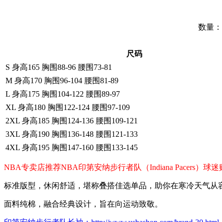
数量：
尺码
S 身高165 胸围88-96 腰围73-81
M 身高170 胸围96-104 腰围81-89
L 身高175 胸围104-122 腰围89-97
XL 身高180 胸围122-124 腰围97-109
2XL 身高185 胸围124-136 腰围109-121
3XL 身高190 胸围136-148 腰围121-133
4XL 身高195 胸围147-160 腰围133-145
NBA专卖店推荐NBA印第安纳步行者队（Indiana Pace
标准版型，休闲舒适，堪称叠搭佳选单品，助你在寒冷天气从
面料纯棉，融合经典设计，旨在向运动致敬。