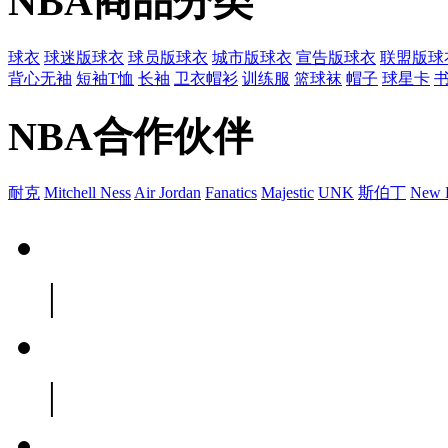
NBA商品分类
球衣
球迷版球衣
球员版球衣
城市版球衣
宣告版球衣
联盟版球
背心无袖
短袖T恤
长袖
卫衣帽衫
训练服
篮球袜
帽子
球星卡
NBA合作伙伴
耐克
Mitchell Ness
Air Jordan
Fanatics
Majestic
UNK
斯伯丁
New 
购买指南
|
会员卡
|
优惠券