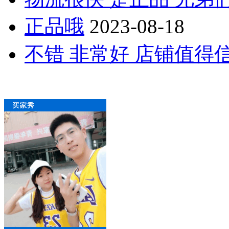
正品哦
2023-08-18
不错 非常好 店铺值得