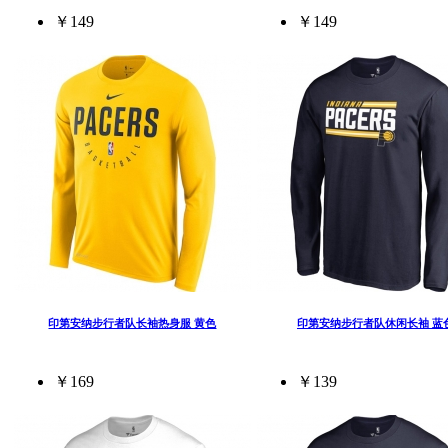
￥149
￥149
印第安纳步行者队长袖热身服 黄色
印第安纳步行者队休闲长袖 蓝
￥169
￥139