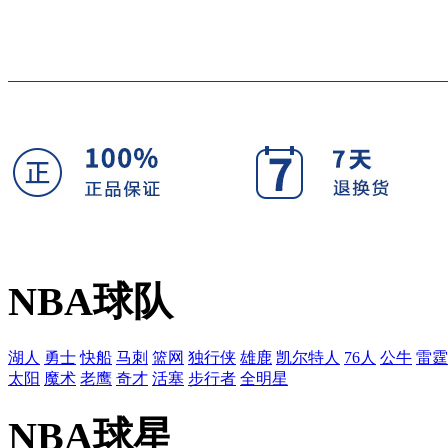
NBA球队
湖人
勇士
快船
马刺
篮网
独行侠
雄鹿
凯尔特人
76人
公牛
雷霆
太阳
魔术
老鹰
奇才
活塞
步行者
全明星
NBA球星