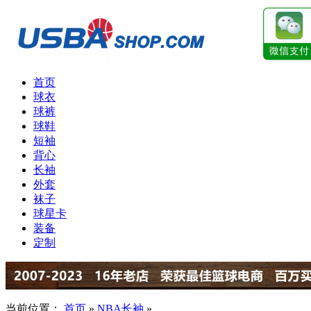
首页
球衣
球裤
球鞋
短袖
背心
长袖
外套
袜子
球星卡
装备
定制
当前位置：
首页
»
NBA长袖
»