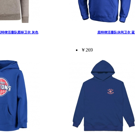
底特律活塞队图标卫衣 灰色
底特律活塞队休闲卫衣 蓝
￥269