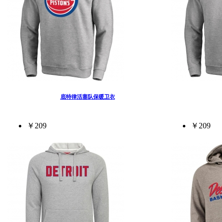
底特律活塞队保暖卫衣
￥209
￥209