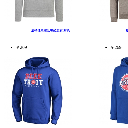
底特律活塞队美式卫衣 灰色
￥269
￥269