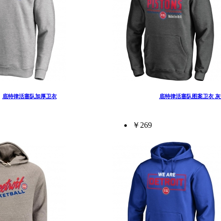
底特律活塞队加厚卫衣
底特律活塞队图案卫衣 灰
￥269