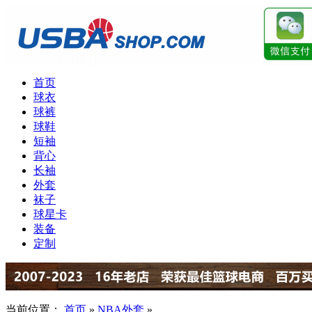
首页
球衣
球裤
球鞋
短袖
背心
长袖
外套
袜子
球星卡
装备
定制
当前位置：
首页
»
NBA外套
»