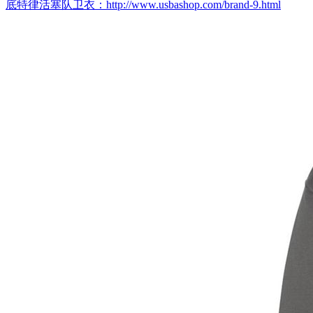
底特律活塞队卫衣：http://www.usbashop.com/brand-9.html