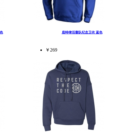
色
底特律活塞队纪念卫衣 蓝色
￥269