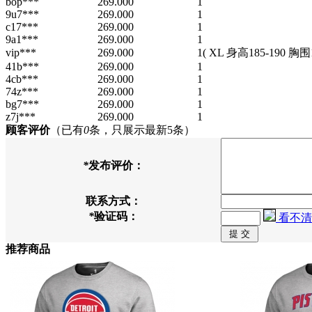
bop***
269.000
1
9u7***
269.000
1
c17***
269.000
1
9a1***
269.000
1
vip***
269.000
1
( XL 身高185-190 胸围1
41b***
269.000
1
4cb***
269.000
1
74z***
269.000
1
bg7***
269.000
1
z7j***
269.000
1
顾客评价
（已有
0
条，只展示最新5条）
*
发布评价：
联系方式：
*
验证码：
看不清
推荐商品