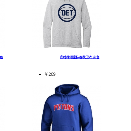
色
底特律活塞队春秋卫衣 灰色
￥269