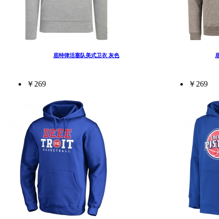
底特律活塞队美式卫衣 灰色
￥269
￥269