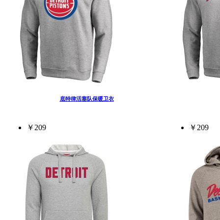
底特律活塞队保暖卫衣
￥209
￥209