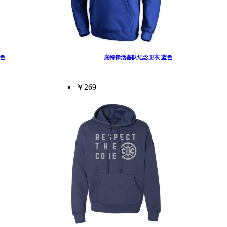
色
底特律活塞队纪念卫衣 蓝色
￥269