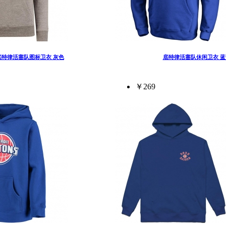
底特律活塞队图标卫衣 灰色
底特律活塞队休闲卫衣 蓝
￥269