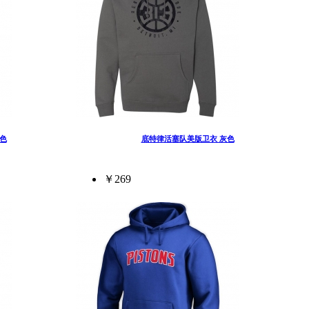
色
底特律活塞队美版卫衣 灰色
￥269