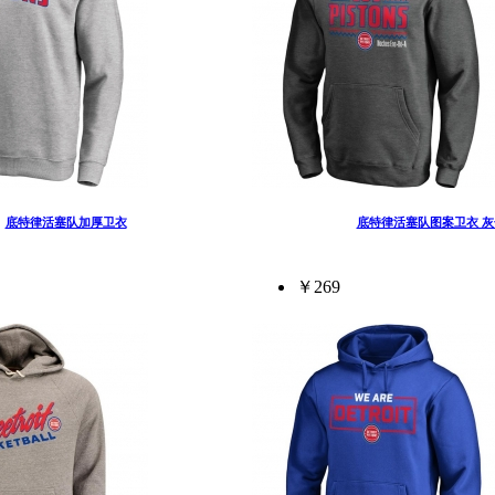
底特律活塞队加厚卫衣
底特律活塞队图案卫衣 灰
￥269