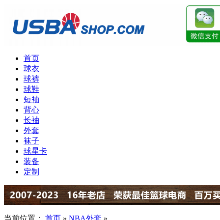
首页
球衣
球裤
球鞋
短袖
背心
长袖
外套
袜子
球星卡
装备
定制
当前位置：
首页
»
NBA外套
»