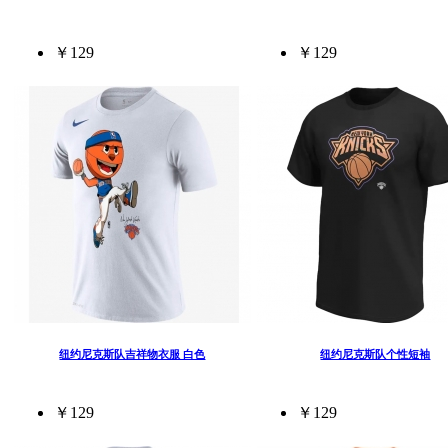
￥129
￥129
纽约尼克斯队吉祥物衣服 白色
纽约尼克斯队个性短袖
￥129
￥129