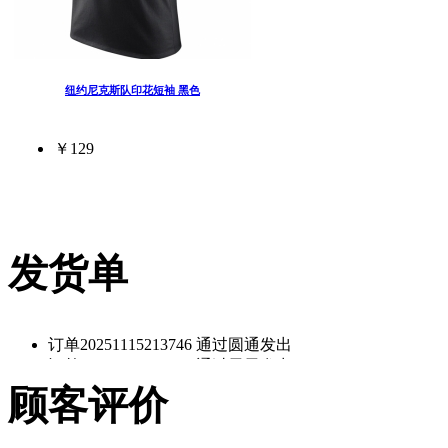
纽约尼克斯队印花短袖 黑色
￥129
发货单
订单
20251115213746
通过
圆通
发出
订单
20250422229479
通过
天天
发出
订单
20250422228828
通过
申通
发出
顾客评价
订单
20250418230421
通过
圆通
发出
订单
20250418235717
通过
圆通
发出