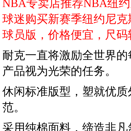
NBA专卖店推荐NBA纽约尼克
球迷购买新赛季纽约尼克斯
球员版，价格便宜，尺码
耐克一直将激励全世界的
产品视为光荣的任务。
休闲标准版型，塑就优质
范。
采用纯棉面料，缔造非凡