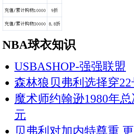
NBA球衣知识
USBASHOP-强强联盟
森林狼贝弗利选择穿22
魔术师约翰逊1980年总
元
贝弗利对加内特尊重 更