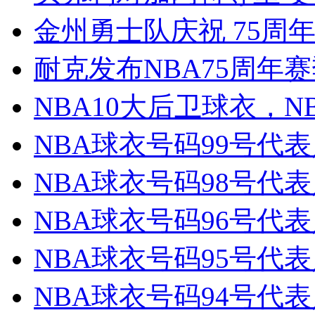
金州勇士队庆祝 75周
耐克发布NBA75周年
NBA10大后卫球衣，
NBA球衣号码99号代
NBA球衣号码98号代
NBA球衣号码96号代
NBA球衣号码95号代
NBA球衣号码94号代