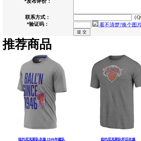
*
发布评价：
联系方式：
（Q
*
验证码：
看不清楚?换个图
推荐商品
纽约尼克斯队衣服 1946年建队
纽约尼克斯队怀旧衣服