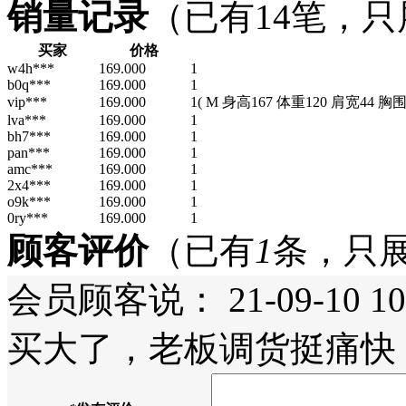
销量记录
（已有
14
笔，只
买家
价格
w4h***
169.000
1
b0q***
169.000
1
vip***
169.000
1
( M 身高167 体重120 肩宽44 胸围
lva***
169.000
1
bh7***
169.000
1
pan***
169.000
1
amc***
169.000
1
2x4***
169.000
1
o9k***
169.000
1
0ry***
169.000
1
顾客评价
（已有
1
条，只
会员顾客
说：
21-09-10 10
买大了，老板调货挺痛快