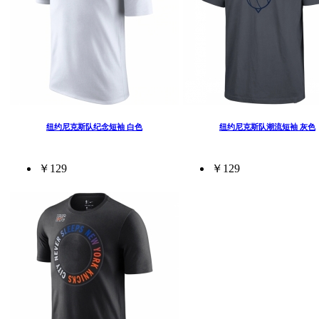
纽约尼克斯队纪念短袖 白色
纽约尼克斯队潮流短袖 灰色
￥129
￥129