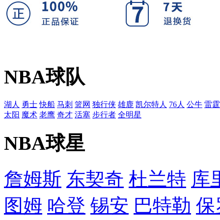
NBA球队
湖人
勇士
快船
马刺
篮网
独行侠
雄鹿
凯尔特人
76人
公牛
雷霆
太阳
魔术
老鹰
奇才
活塞
步行者
全明星
NBA球星
詹姆斯
东契奇
杜兰特
库
图姆
哈登
锡安
巴特勒
保