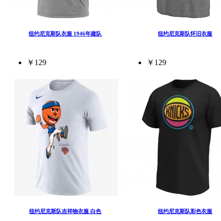
纽约尼克斯队衣服 1946年建队
纽约尼克斯队怀旧衣服
￥129
￥129
纽约尼克斯队吉祥物衣服 白色
纽约尼克斯队彩色衣服