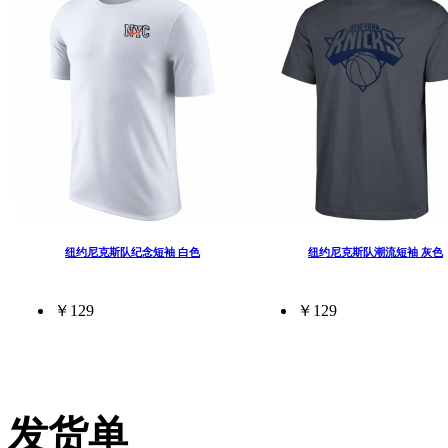
纽约尼克斯队纪念短袖 白色
纽约尼克斯队潮流短袖 灰色
￥129
￥129
发货单