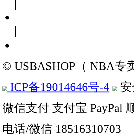
|
English
|
联系我们
© USBASHOP（ NBA专
ICP备19014646号-4
安
微信支付 支付宝 PayPal 顺
电话/微信 18516310703