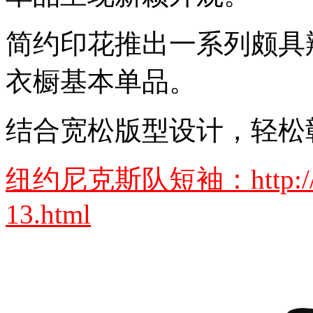
简约印花推出一系列颇具
衣橱基本单品。
结合宽松版型设计，轻松
纽约尼克斯队短袖：http://www
13.html