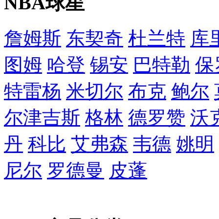
NBA球星
詹姆斯
东契奇
杜兰特
库
图姆
哈登
锡安
巴特勒
保
特雷杨
米切尔
布克
鲍尔
尔津吉斯
格林
德罗赞
沃
丹
科比
艾弗森
韦德
姚明
尼尔
罗德曼
皮蓬