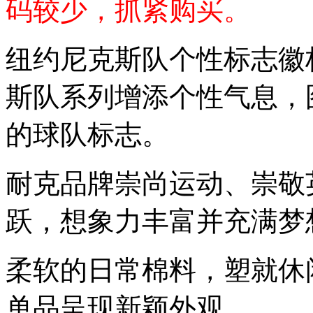
码较少，抓紧购买。
纽约尼克斯队个性标志徽
斯队系列增添个性气息，
的球队标志。
耐克品牌崇尚运动、崇敬
跃，想象力丰富并充满梦
柔软的日常棉料，塑就休
单品呈现新颖外观。