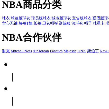
NBA商品分类
球衣
球迷版球衣
球员版球衣
城市版球衣
宣告版球衣
联盟版球
背心无袖
短袖T恤
长袖
卫衣帽衫
训练服
篮球袜
帽子
球星卡
NBA合作伙伴
耐克
Mitchell Ness
Air Jordan
Fanatics
Majestic
UNK
斯伯丁
New 
购买指南
|
会员卡
|