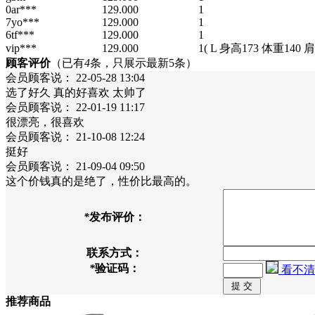
0ar***
129.000
1
7yo***
129.000
1
6tf***
129.000
1
vip***
129.000
1
( L 身高173 体重140 
顾客评价
（已有
4
条，只展示最新5条）
会员顾客
说：
22-05-28 13:04
选了好久 真的好喜欢 太帅了
会员顾客
说：
22-01-19 11:17
很漂亮，很喜欢
会员顾客
说：
21-10-08 12:24
挺好
会员顾客
说：
21-09-04 09:50
这个价钱真的是绝了，性价比最高的。
*
发布评价：
联系方式：
*
验证码：
看不清
推荐商品