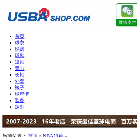
首页
球衣
球裤
球鞋
短袖
背心
长袖
外套
袜子
球星卡
装备
定制
当前位置：
首页
»
NBA短袖
»