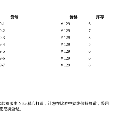
货号
价格
库存
9-1
￥129
6
9-2
￥129
7
9-3
￥129
8
9-4
￥129
5
9-5
￥129
6
9-6
￥129
6
9-7
￥129
8
您的犹他爵士队风格。这款衣服由 Nike 精心打造，让您在比赛中始终保持舒适，采用
让您感觉舒适。