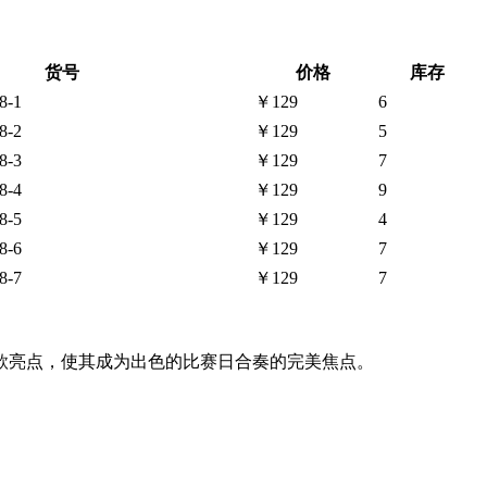
货号
价格
库存
8-1
￥129
6
8-2
￥129
5
8-3
￥129
7
8-4
￥129
9
8-5
￥129
4
8-6
￥129
7
8-7
￥129
7
。
款亮点，使其成为出色的比赛日合奏的完美焦点。