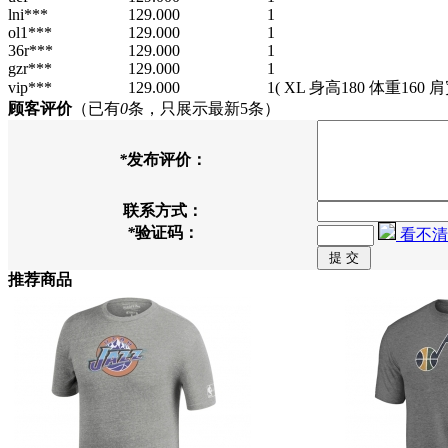
lni***
129.000
1
ol1***
129.000
1
36r***
129.000
1
gzr***
129.000
1
vip***
129.000
1
( XL 身高180 体重160 肩
顾客评价
（已有
0
条，只展示最新5条）
*
发布评价：
联系方式：
*
验证码：
看不清
推荐商品