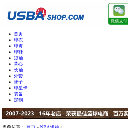
首页
球衣
球裤
球鞋
短袖
背心
长袖
外套
袜子
球星卡
装备
定制
当前位置：
首页
»
NBA短袖
»