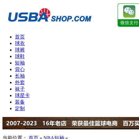
首页
球衣
球裤
球鞋
短袖
背心
长袖
外套
袜子
球星卡
装备
定制
当前位置：
首页
»
NBA短袖
»