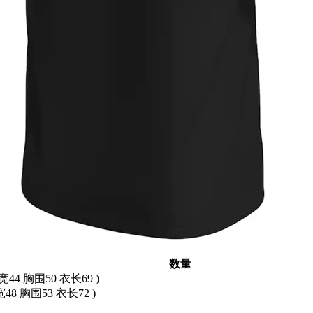
数量
宽44 胸围50 衣长69 )
宽48 胸围53 衣长72 )