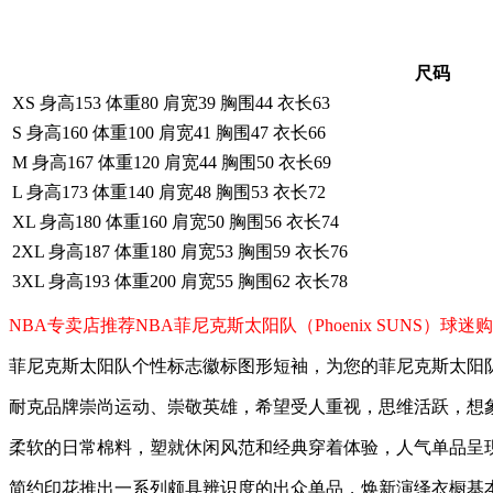
尺码
XS 身高153 体重80 肩宽39 胸围44 衣长63
S 身高160 体重100 肩宽41 胸围47 衣长66
M 身高167 体重120 肩宽44 胸围50 衣长69
L 身高173 体重140 肩宽48 胸围53 衣长72
XL 身高180 体重160 肩宽50 胸围56 衣长74
2XL 身高187 体重180 肩宽53 胸围59 衣长76
3XL 身高193 体重200 肩宽55 胸围62 衣长78
NBA专卖店推荐NBA菲尼克斯太阳队（Phoenix SUNS
菲尼克斯太阳队个性标志徽标图形短袖，为您的菲尼克斯太阳
耐克品牌崇尚运动、崇敬英雄，希望受人重视，思维活跃，想
柔软的日常棉料，塑就休闲风范和经典穿着体验，人气单品呈
简约印花推出一系列颇具辨识度的出众单品，焕新演绎衣橱基