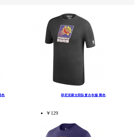
黑色
菲尼克斯太阳队复古衣服 黑色
￥129