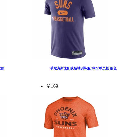
衣服
菲尼克斯太阳队短袖训练服 2022球员版 紫色
￥169