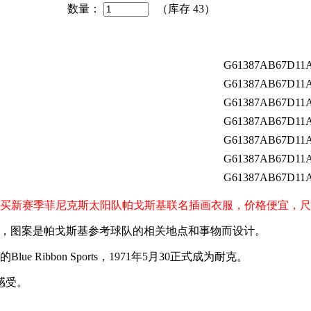
数量：
（库存
43
）
G61387AB67D11A
G61387AB67D11A
G61387AB67D11A
G61387AB67D11A
G61387AB67D11A
G61387AB67D11A
G61387AB67D11A
S）球迷购买新赛季菲尼克斯太阳队帕戈斯基联名插画衣服，价格便宜
基）联名出品，图案是帕戈斯基参考球队的相关地点和事物而设计。
 Ribbon Sports，1971年5月30正式成为耐克。
感受。