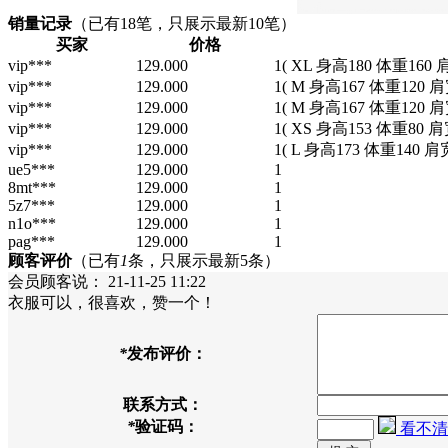
销量记录
（已有
18
笔，只展示最新10笔）
买家
价格
vip***
129.000
1
( XL 身高180 体重160 
vip***
129.000
1
( M 身高167 体重120 肩
vip***
129.000
1
( M 身高167 体重120 肩
vip***
129.000
1
( XS 身高153 体重80 肩
vip***
129.000
1
( L 身高173 体重140 肩
ue5***
129.000
1
8mt***
129.000
1
5z7***
129.000
1
n1o***
129.000
1
pag***
129.000
1
顾客评价
（已有
1
条，只展示最新5条）
会员顾客
说：
21-11-25 11:22
衣服可以，很喜欢，赞一个！
*
发布评价：
联系方式：
*
验证码：
看不清