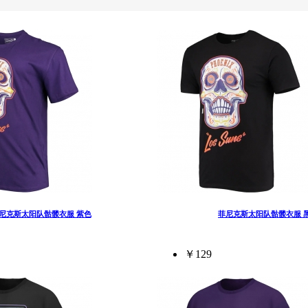
尼克斯太阳队骷髅衣服 紫色
菲尼克斯太阳队骷髅衣服 
￥129