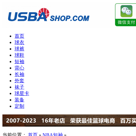
首页
球衣
球裤
球鞋
短袖
背心
长袖
外套
袜子
球星卡
装备
定制
当前位置：
首页
»
NBA短袖
»