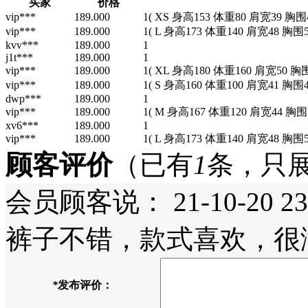
买家
价格
vip***
189.000
1
( XS 身高153 体重80 肩宽39 胸围4
vip***
189.000
1
( L 身高173 体重140 肩宽48 胸围5
kvv***
189.000
1
j1t***
189.000
1
vip***
189.000
1
( XL 身高180 体重160 肩宽50 胸围
vip***
189.000
1
( S 身高160 体重100 肩宽41 胸围4
dwp***
189.000
1
vip***
189.000
1
( M 身高167 体重120 肩宽44 胸围5
xv6***
189.000
1
vip***
189.000
1
( L 身高173 体重140 肩宽48 胸围5
顾客评价
（已有
1
条，只
会员顾客
说：
21-10-20 23
裤子不错，款式喜欢，很
*
发布评价：