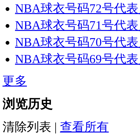
NBA球衣号码72号代
NBA球衣号码71号代
NBA球衣号码70号代
NBA球衣号码69号代
更多
浏览历史
清除列表
|
查看所有