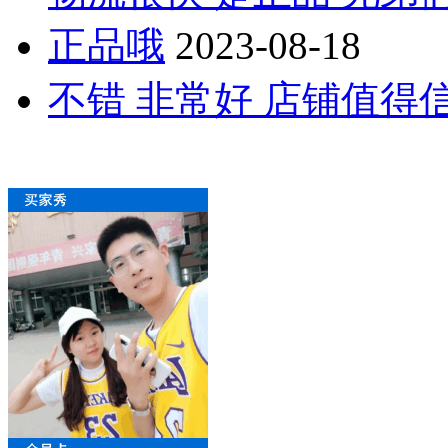
正品哦
2023-08-18
不错 非常好 店铺值得