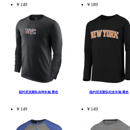
￥149
￥189
纽约尼克斯队休闲长袖 黑色
纽约尼克斯队纪念长袖 黑色
￥149
￥149