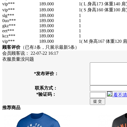
vip***
189.000
1
( L 身高173 体重140 肩
vip***
189.000
1
( S 身高160 体重100 肩
slg***
189.000
1
0uo***
189.000
1
gkz***
189.000
1
eet***
189.000
1
kcz***
189.000
1
vip***
189.000
1
( M 身高167 体重120 
顾客评价
（已有
1
条，只展示最新5条）
会员顾客
说：
22-07-22 16:17
衣服质量没问题
*
发布评价：
联系方式：
*
验证码：
看不清
推荐商品