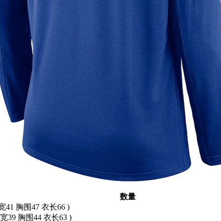
数量
宽41 胸围47 衣长66 )
肩宽39 胸围44 衣长63 )