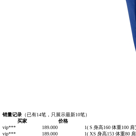
销量记录
（已有
14
笔，只展示最新10笔）
买家
价格
vip***
189.000
1
( S 身高160 体重100 肩
vip***
189.000
1
( XS 身高153 体重80 