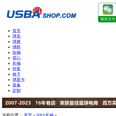
首页
球衣
球裤
球鞋
短袖
背心
长袖
外套
袜子
球星卡
装备
定制
当前位置：
首页
»
NBA长袖
»