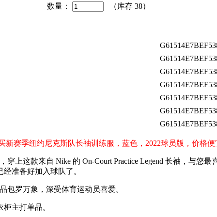
数量：
（库存
38
）
G61514E7BEF53
G61514E7BEF53
G61514E7BEF53
G61514E7BEF53
G61514E7BEF53
G61514E7BEF53
G61514E7BEF53
s）球迷购买新赛季纽约尼克斯队长袖训练服，蓝色，2022球员版，价
d 长袖训练服，穿上这款来自 Nike 的 On-Court Practice L
你看起来已经准备好加入球队了。
用品包罗万象，深受体育运动员喜爱。
衣柜主打单品。