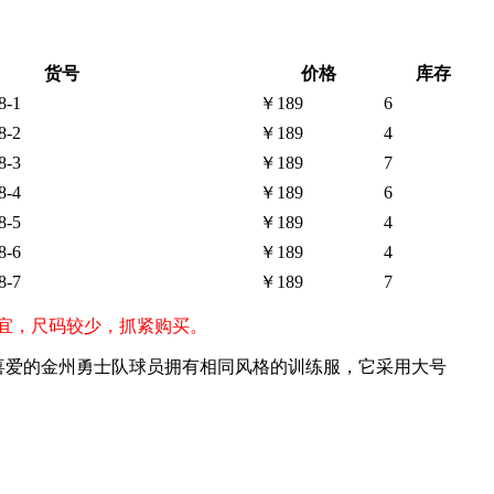
货号
价格
库存
8-1
￥189
6
8-2
￥189
4
8-3
￥189
7
8-4
￥189
6
8-5
￥189
4
8-6
￥189
4
8-7
￥189
7
格便宜，尺码较少，抓紧购买。
egend 长袖，与您最喜爱的金州勇士队球员拥有相同风格的训练服，它采用大号