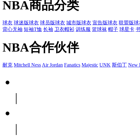
NBA商品分类
球衣
球迷版球衣
球员版球衣
城市版球衣
宣告版球衣
联盟版球
背心无袖
短袖T恤
长袖
卫衣帽衫
训练服
篮球袜
帽子
球星卡
NBA合作伙伴
耐克
Mitchell Ness
Air Jordan
Fanatics
Majestic
UNK
斯伯丁
New 
购买指南
|
会员卡
|