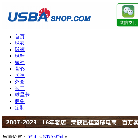
首页
球衣
球裤
球鞋
短袖
背心
长袖
外套
袜子
球星卡
装备
定制
当前位置：
首页
»
NBA短袖
»