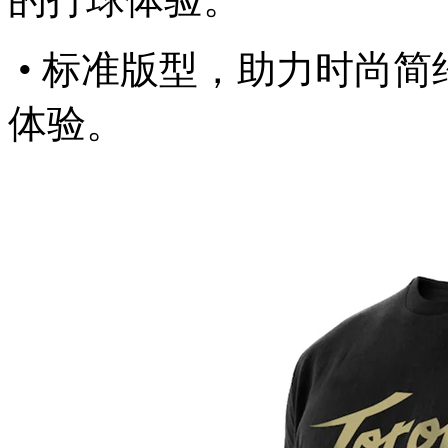
• 标准版型，助力时尚
体验。