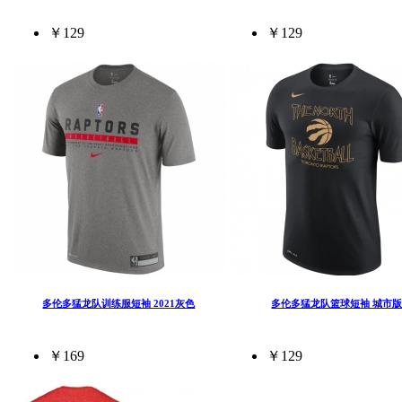
￥129
￥129
多伦多猛龙队训练服短袖 2021灰色
多伦多猛龙队篮球短袖 城市
￥169
￥129