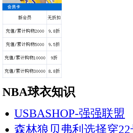
NBA球衣知识
USBASHOP-强强联盟
森林狼贝弗利选择穿22