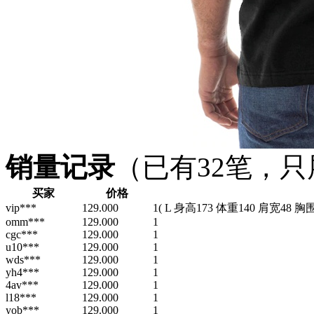
销量记录
（已有
32
笔，只
买家
价格
vip***
129.000
1
( L 身高173 体重140 肩宽48 胸围
omm***
129.000
1
cgc***
129.000
1
u10***
129.000
1
wds***
129.000
1
yh4***
129.000
1
4av***
129.000
1
l18***
129.000
1
yob***
129.000
1