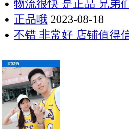
物流很快 是正品 兄弟
正品哦
2023-08-18
不错 非常好 店铺值得