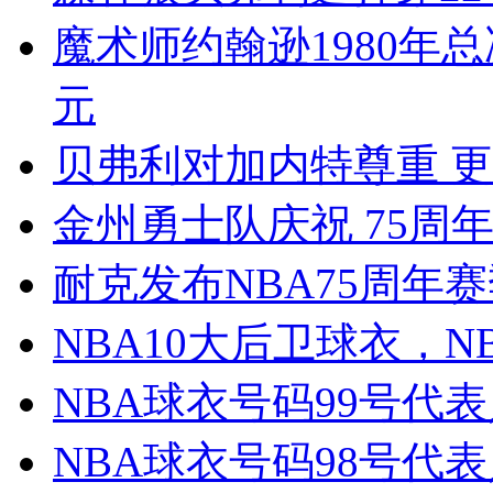
魔术师约翰逊1980年总
元
贝弗利对加内特尊重 更
金州勇士队庆祝 75周
耐克发布NBA75周年
NBA10大后卫球衣，
NBA球衣号码99号代
NBA球衣号码98号代