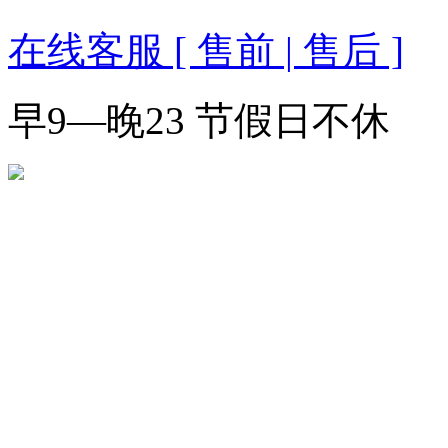
在线客服 [ 售前 | 售后 ]
早9—晚23 节假日不休