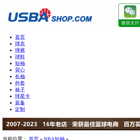
首页
球衣
球裤
球鞋
短袖
背心
长袖
外套
袜子
球星卡
装备
定制
当前位置：
首页
»
NBA短袖
»