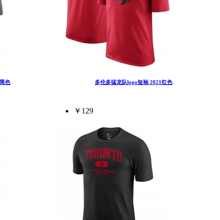
1黑色
多伦多猛龙队logo短袖 2021红色
￥129