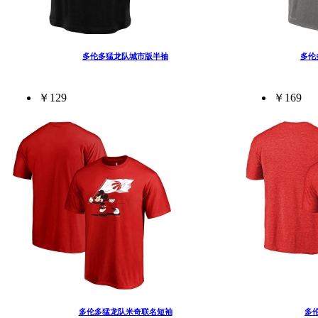
多伦多猛龙队城市版半袖
多伦
￥129
￥169
多伦多猛龙队米奇联名短袖
多