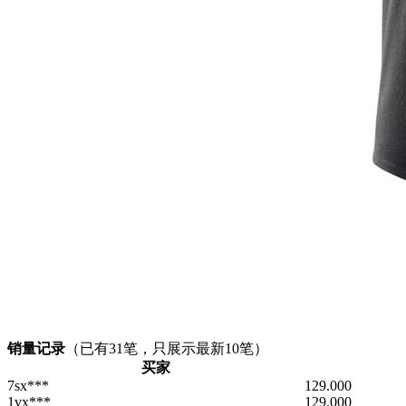
销量记录
（已有
31
笔，只展示最新10笔）
买家
7sx***
129.000
1vx***
129.000