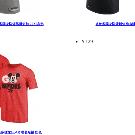
多猛龙队训练服短袖 2021灰色
多伦多猛龙队篮球短袖 城
￥129
伦多猛龙队米奇联名短袖 红色