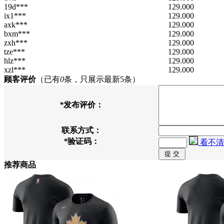
19d***
129.000
ix1***
129.000
axk***
129.000
bxm***
129.000
zxh***
129.000
tze***
129.000
hlz***
129.000
xzl***
129.000
顾客评价
（已有
0
条，只展示最新5条）
*
发布评价：
联系方式：
*
验证码：
看不清
推荐商品