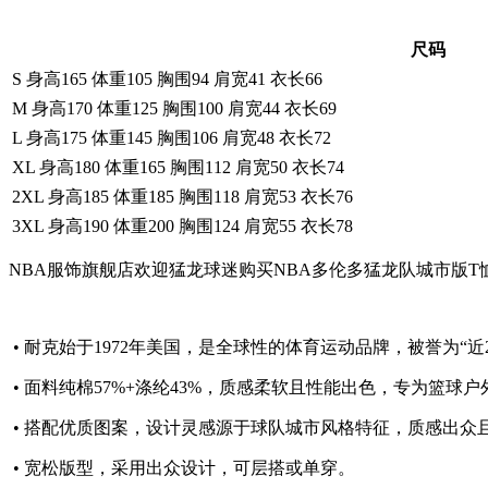
尺码
S 身高165 体重105 胸围94 肩宽41 衣长66
M 身高170 体重125 胸围100 肩宽44 衣长69
L 身高175 体重145 胸围106 肩宽48 衣长72
XL 身高180 体重165 胸围112 肩宽50 衣长74
2XL 身高185 体重185 胸围118 肩宽53 衣长76
3XL 身高190 体重200 胸围124 肩宽55 衣长78
NBA服饰旗舰店欢迎猛龙球迷购买NBA多伦多猛龙队城市版T
• 耐克始于1972年美国，是全球性的体育运动品牌，被誉为“
• 面料纯棉57%+涤纶43%，质感柔软且性能出色，专为篮球
• 搭配优质图案，设计灵感源于球队城市风格特征，质感出众
• 宽松版型，采用出众设计，可层搭或单穿。