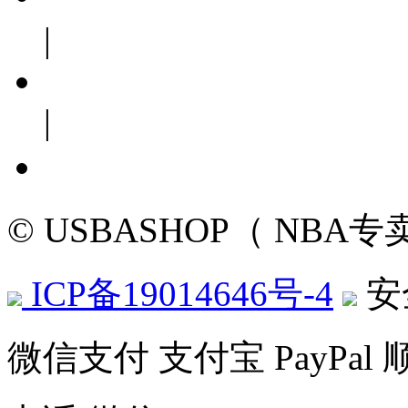
|
English
|
联系我们
© USBASHOP（ NBA专
ICP备19014646号-4
安
微信支付 支付宝 PayPal 顺