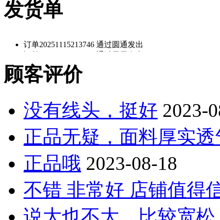
发货单
订单
20251115213746
通过
圆通
发出
订单
20250422229479
通过
天天
发出
订单
20250422228828
通过
申通
发出
顾客评价
订单
20250418230421
通过
圆通
发出
订单
20250418235717
通过
圆通
发出
订单
20250418234828
通过
圆通
发出
没有线头，挺好
2023-0
订单
20250418239988
通过
顺丰
发出
订单
20250418232285
通过
圆通
发出
订单
20250418236435
通过
圆通
发出
正品无疑，面料厚实透
正品哦
2023-08-18
不错 非常好 店铺值得
说大也不大，比较宽松