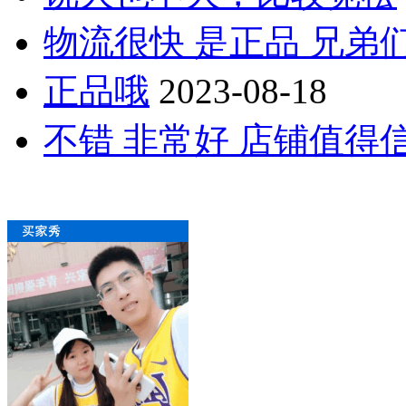
物流很快 是正品 兄弟
正品哦
2023-08-18
不错 非常好 店铺值得