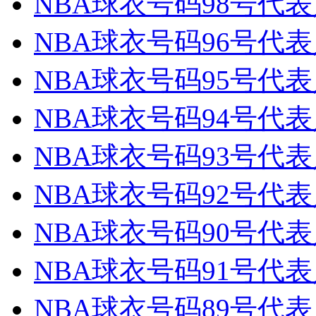
NBA球衣号码98号代
NBA球衣号码96号代
NBA球衣号码95号代
NBA球衣号码94号代
NBA球衣号码93号代
NBA球衣号码92号代
NBA球衣号码90号代
NBA球衣号码91号代
NBA球衣号码89号代