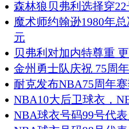
森林狼贝弗利选择穿22
魔术师约翰逊1980年总
元
贝弗利对加内特尊重 更
金州勇士队庆祝 75周
耐克发布NBA75周年
NBA10大后卫球衣，
NBA球衣号码99号代