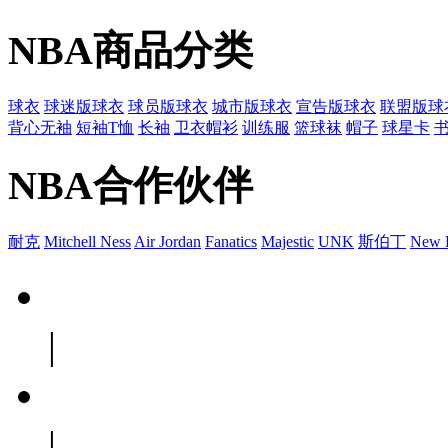
NBA商品分类
球衣
球迷版球衣
球员版球衣
城市版球衣
宣告版球衣
联盟版球
背心无袖
短袖T恤
长袖
卫衣帽衫
训练服
篮球袜
帽子
球星卡
NBA合作伙伴
耐克
Mitchell Ness
Air Jordan
Fanatics
Majestic
UNK
斯伯丁
New 
购买指南
|
会员卡
|