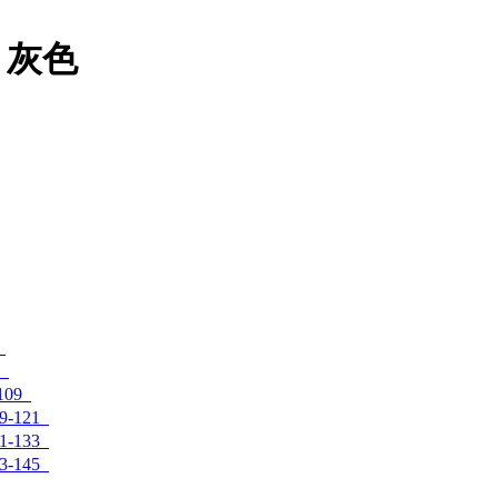
 灰色
109
-121
-133
-145