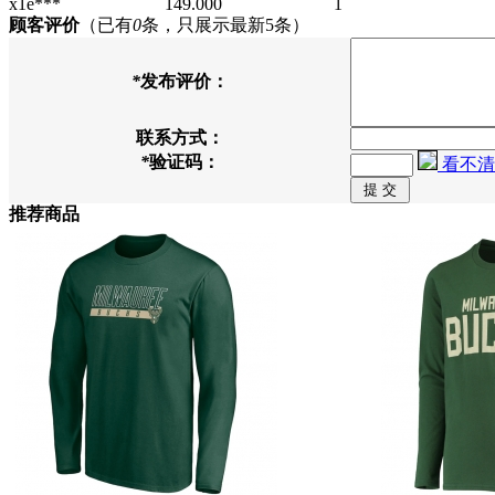
x1e***
149.000
1
顾客评价
（已有
0
条，只展示最新5条）
*
发布评价：
联系方式：
*
验证码：
看不清
推荐商品