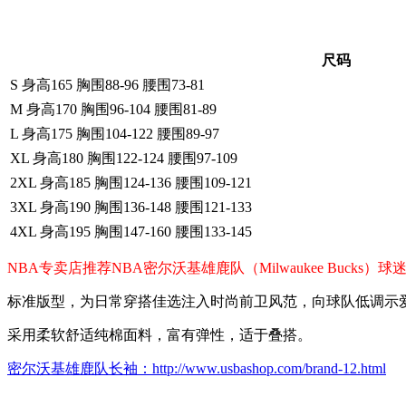
尺码
S 身高165 胸围88-96 腰围73-81
M 身高170 胸围96-104 腰围81-89
L 身高175 胸围104-122 腰围89-97
XL 身高180 胸围122-124 腰围97-109
2XL 身高185 胸围124-136 腰围109-121
3XL 身高190 胸围136-148 腰围121-133
4XL 身高195 胸围147-160 腰围133-145
NBA专卖店推荐NBA密尔沃基雄鹿队（Milwaukee Buc
标准版型，为日常穿搭佳选注入时尚前卫风范，向球队低调示
采用柔软舒适纯棉面料，富有弹性，适于叠搭。
密尔沃基雄鹿队长袖：http://www.usbashop.com/brand-12.html