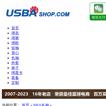
首页
球衣
球裤
球鞋
短袖
背心
长袖
外套
袜子
球星卡
装备
定制
当前位置：
首页
»
NBA长袖
»