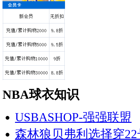
NBA球衣知识
USBASHOP-强强联盟
森林狼贝弗利选择穿22