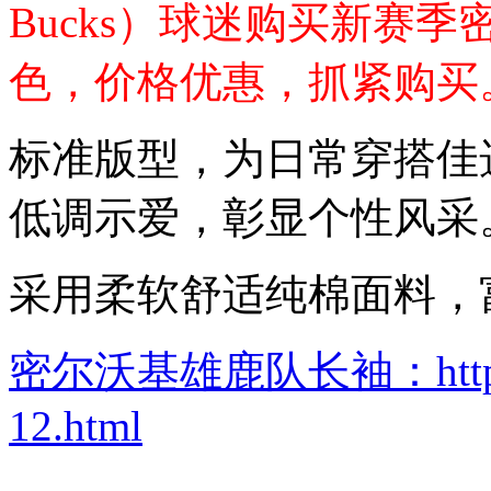
Bucks）球迷购买新赛
色，价格优惠，抓紧购买
标准版型，为日常穿搭佳
低调示爱，彰显个性风采
采用柔软舒适纯棉面料，
密尔沃基雄鹿队长袖：http://ww
12.html