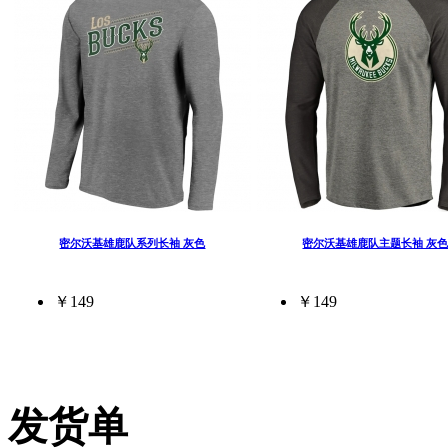
密尔沃基雄鹿队系列长袖 灰色
密尔沃基雄鹿队主题长袖 灰
￥149
￥149
发货单