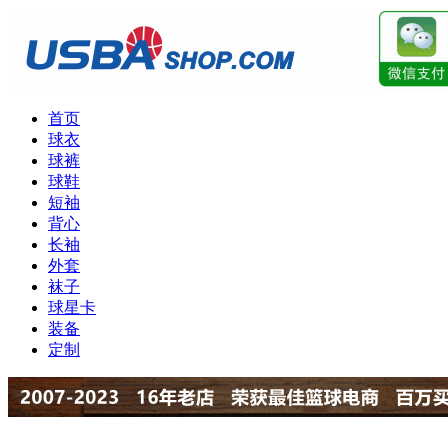
首页
球衣
球裤
球鞋
短袖
背心
长袖
外套
袜子
球星卡
装备
定制