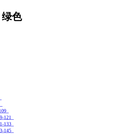
 绿色
109
-121
-133
-145