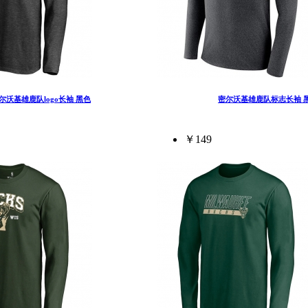
尔沃基雄鹿队logo长袖 黑色
密尔沃基雄鹿队标志长袖 
￥149