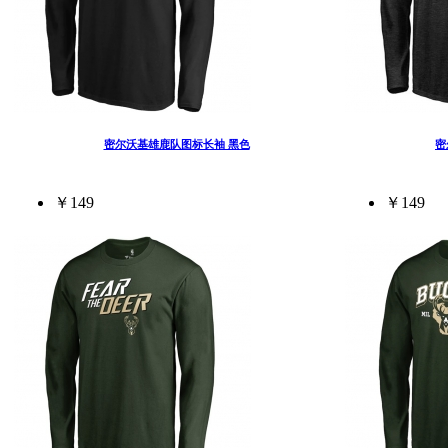
密尔沃基雄鹿队图标长袖 黑色
密
￥149
￥149