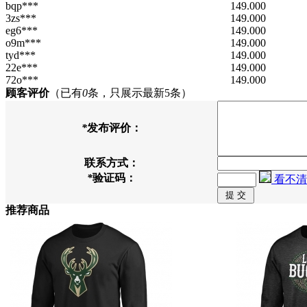
bqp***
149.000
3zs***
149.000
eg6***
149.000
o9m***
149.000
tyd***
149.000
22e***
149.000
72o***
149.000
顾客评价
（已有
0
条，只展示最新5条）
*
发布评价：
联系方式：
*
验证码：
看不清
推荐商品