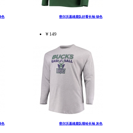
绿色
密尔沃基雄鹿队好看长袖 绿色
￥149
绿色
密尔沃基雄鹿队嘻哈长袖 灰色