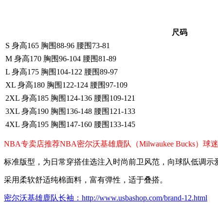
尺码
S 身高165 胸围88-96 腰围73-81
M 身高170 胸围96-104 腰围81-89
L 身高175 胸围104-122 腰围89-97
XL 身高180 胸围122-124 腰围97-109
2XL 身高185 胸围124-136 腰围109-121
3XL 身高190 胸围136-148 腰围121-133
4XL 身高195 胸围147-160 腰围133-145
NBA专卖店推荐NBA密尔沃基雄鹿队（Milwaukee Buc
标准版型，为日常穿搭佳选注入时尚前卫风范，向球队低调示
采用柔软舒适纯棉面料，富有弹性，适于叠搭。
密尔沃基雄鹿队长袖：http://www.usbashop.com/brand-12.html