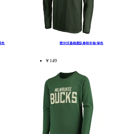
黑色
密尔沃基雄鹿队春秋长袖 绿色
￥149