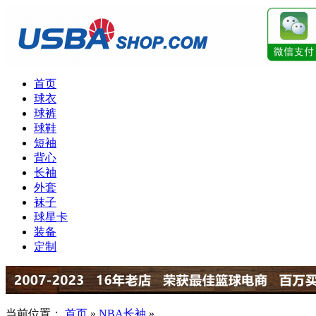
首页
球衣
球裤
球鞋
短袖
背心
长袖
外套
袜子
球星卡
装备
定制
当前位置：
首页
»
NBA长袖
»