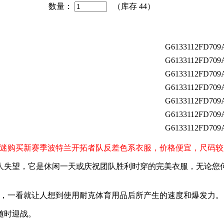
数量：
（库存
44
）
G6133112FD709
G6133112FD709
G6133112FD709
G6133112FD709
G6133112FD709
G6133112FD709
G6133112FD709
blazers）球迷购买新赛季波特兰开拓者队反差色系衣服，价格便宜，尺
人失望，它是休闲一天或庆祝团队胜利时穿的完美衣服，无论您
电，一看就让人想到使用耐克体育用品后所产生的速度和爆发力。
随时迎战。