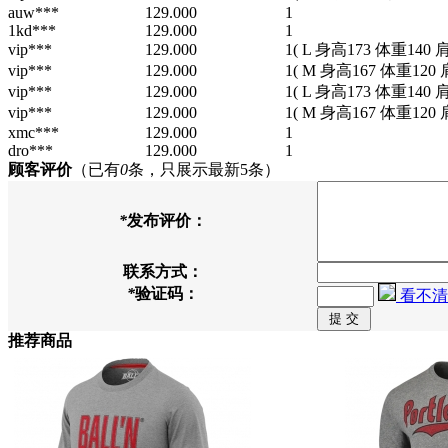
auw***
129.000
1
1kd***
129.000
1
vip***
129.000
1
( L 身高173 体重140 
vip***
129.000
1
( M 身高167 体重120 
vip***
129.000
1
( L 身高173 体重140 
vip***
129.000
1
( M 身高167 体重120 
xmc***
129.000
1
dro***
129.000
1
顾客评价
（已有
0
条，只展示最新5条）
*
发布评价：
联系方式：
*
验证码：
看不清
推荐商品