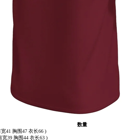
数量
肩宽41 胸围47 衣长66 )
肩宽39 胸围44 衣长63 )