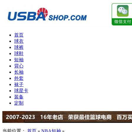
首页
球衣
球裤
球鞋
短袖
背心
长袖
外套
袜子
球星卡
装备
定制
当前位置：
首页
»
NBA短袖
»