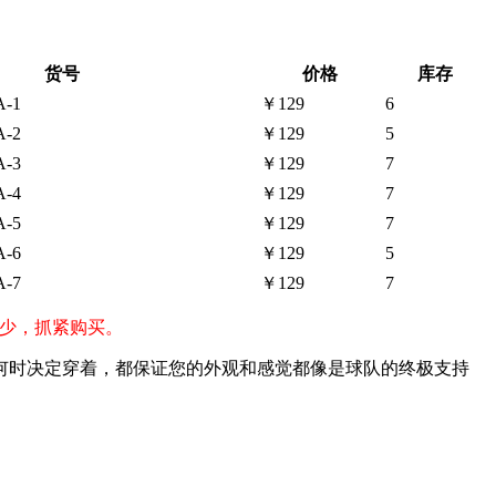
货号
价格
库存
A-1
￥129
6
A-2
￥129
5
A-3
￥129
7
A-4
￥129
7
A-5
￥129
7
A-6
￥129
5
A-7
￥129
7
码较少，抓紧购买。
何时决定穿着，都保证您的外观和感觉都像是球队的终极支持