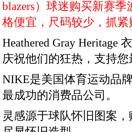
blazers）球迷购买新
格便宜，尺码较少，抓紧
Heathered Gray He
庆祝他们的狂热，支持您
NIKE是美国体育运动品
最成功的消费品公司。
灵感源于球队怀旧图案，
尽显怀旧造型。