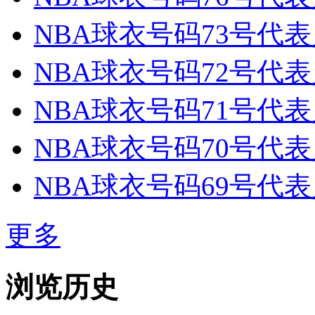
NBA球衣号码73号代
NBA球衣号码72号代
NBA球衣号码71号代
NBA球衣号码70号代
NBA球衣号码69号代
更多
浏览历史