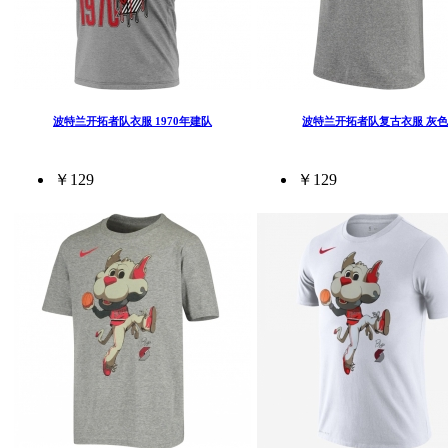
波特兰开拓者队衣服 1970年建队
波特兰开拓者队复古衣服 灰
￥129
￥129