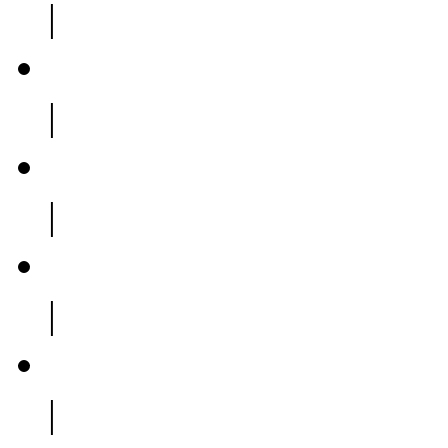
|
优惠券
|
买家秀
|
团购
|
加盟批发
|