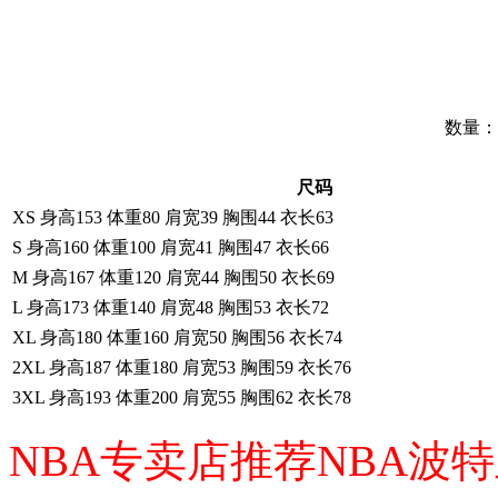
数量：
尺码
XS 身高153 体重80 肩宽39 胸围44 衣长63
S 身高160 体重100 肩宽41 胸围47 衣长66
M 身高167 体重120 肩宽44 胸围50 衣长69
L 身高173 体重140 肩宽48 胸围53 衣长72
XL 身高180 体重160 肩宽50 胸围56 衣长74
2XL 身高187 体重180 肩宽53 胸围59 衣长76
3XL 身高193 体重200 肩宽55 胸围62 衣长78
NBA专卖店推荐NBA波特兰开拓