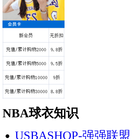
NBA球衣知识
USBASHOP-强强联盟