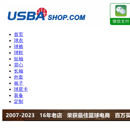
首页
球衣
球裤
球鞋
短袖
背心
长袖
外套
袜子
球星卡
装备
定制