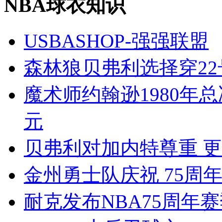
NBA球衣知识
USBASHOP-强强联盟
森林狼贝弗利选择穿22
魔术师约翰逊1980年总
元
贝弗利对加内特尊重 更
金州勇士队庆祝 75周
耐克发布NBA75周年