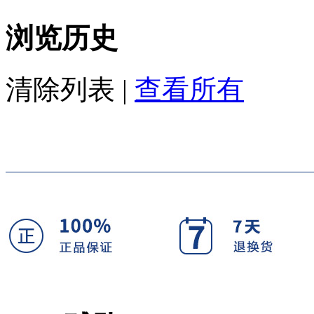
浏览历史
清除列表
|
查看所有