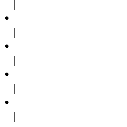
|
会员卡
|
优惠券
|
买家秀
|
团购
|