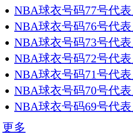
NBA球衣号码77号代
NBA球衣号码76号代
NBA球衣号码73号代
NBA球衣号码72号代
NBA球衣号码71号代
NBA球衣号码70号代
NBA球衣号码69号代
更多