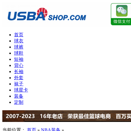
首页
球衣
球裤
球鞋
短袖
背心
长袖
外套
袜子
球星卡
装备
定制
当前位置：
首页
»
NBA装备
»