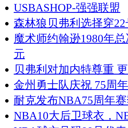
USBASHOP-强强联盟
森林狼贝弗利选择穿22
魔术师约翰逊1980年总
元
贝弗利对加内特尊重 更
金州勇士队庆祝 75周
耐克发布NBA75周年
NBA10大后卫球衣，