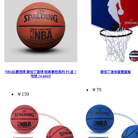
NBA比赛用球 斯伯丁篮球 经典掌控系列 PU皮 7
斯伯丁迷你篮筐篮板
号球 74-604Y
￥79
￥159