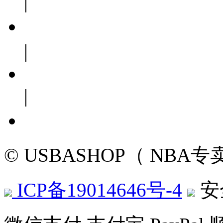
|
强强联盟
|
English
|
联系我们
© USBASHOP（ NBA专
ICP备19014646号-4
安