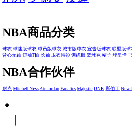
NBA商品分类
球衣
球迷版球衣
球员版球衣
城市版球衣
宣告版球衣
联盟版球
背心无袖
短袖T恤
长袖
卫衣帽衫
训练服
篮球袜
帽子
球星卡
NBA合作伙伴
耐克
Mitchell Ness
Air Jordan
Fanatics
Majestic
UNK
斯伯丁
New 
购买指南
|