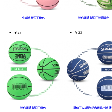
小篮球 斯伯丁粉色
迷你篮球 斯伯丁迷彩绿色
￥23
￥23
迷你篮球 斯伯丁绿色
斯伯丁125周年纪念迷你小球 蓝