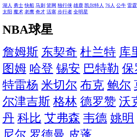
湖人
勇士
快船
马刺
篮网
独行侠
雄鹿
凯尔特人
76人
公牛
雷霆
太阳
魔术
老鹰
奇才
活塞
步行者
全明星
NBA球星
詹姆斯
东契奇
杜兰特
库
图姆
哈登
锡安
巴特勒
保
特雷杨
米切尔
布克
鲍尔
尔津吉斯
格林
德罗赞
沃
丹
科比
艾弗森
韦德
姚明
尼尔
罗德曼
皮蓬