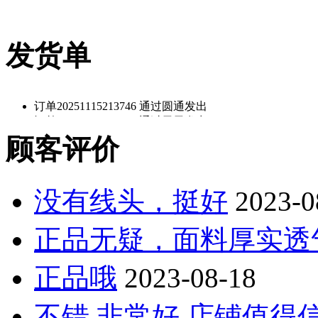
发货单
订单
20251115213746
通过
圆通
发出
订单
20250422229479
通过
天天
发出
订单
20250422228828
通过
申通
发出
顾客评价
订单
20250418230421
通过
圆通
发出
订单
20250418235717
通过
圆通
发出
订单
20250418234828
通过
圆通
发出
没有线头，挺好
2023-0
订单
20250418239988
通过
顺丰
发出
订单
20250418232285
通过
圆通
发出
订单
20250418236435
通过
圆通
发出
正品无疑，面料厚实透
正品哦
2023-08-18
不错 非常好 店铺值得