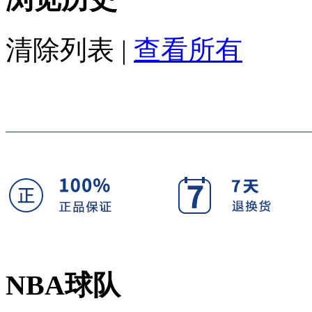
清除列表
|
查看所有
NBA球队