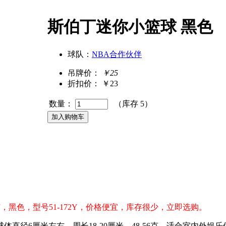
斯伯丁迷你小篮球 黑色
球队：
NBA合作伙伴
吊牌价：
￥25
折扣价：
￥23
数量：
（库存
5
）
，黑色，型号51-172Y，价格便宜，库存很少，立即选购。
直径6厘米左右，周长18-20厘米，48-56克，适合室内外娱