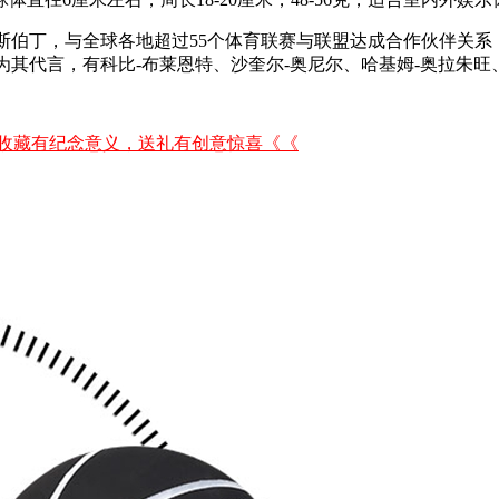
古德维尔-斯伯丁，与全球各地超过55个体育联赛与联盟达成合作伙
星为其代言，有科比-布莱恩特、沙奎尔-奥尼尔、哈基姆-奥拉朱旺
，收藏有纪念意义，送礼有创意惊喜《《