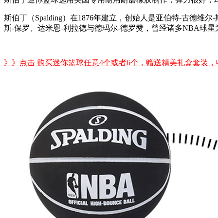
斯伯丁（Spalding）在1876年建立，创始人是亚伯特-
斯-保罗、达米恩-利拉德与德玛尔-德罗赞，曾经诸多NBA球
》》点击 购买迷你篮球任意4个或者6个，赠送精美礼盒套装