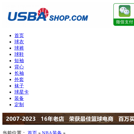
首页
球衣
球裤
球鞋
短袖
背心
长袖
外套
袜子
球星卡
装备
定制
当前位置：
首页
»
NBA装备
»