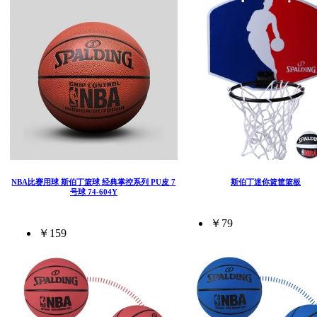
NBA比赛用球 斯伯丁篮球 经典掌控系列 PU皮 7
斯伯丁迷你篮筐篮板
号球 74-604Y
￥79
￥159