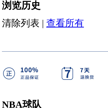
浏览历史
清除列表
|
查看所有
NBA球队