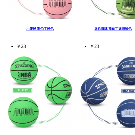
小篮球 斯伯丁粉色
迷你篮球 斯伯丁迷彩绿色
￥23
￥23