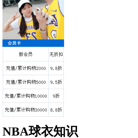
NBA球衣知识