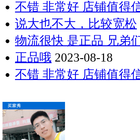
不错 非常好 店铺值得
说大也不大，比较宽松
物流很快 是正品 兄弟
正品哦
2023-08-18
不错 非常好 店铺值得