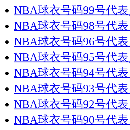
NBA球衣号码99号代
NBA球衣号码98号代
NBA球衣号码96号代
NBA球衣号码95号代
NBA球衣号码94号代
NBA球衣号码93号代
NBA球衣号码92号代
NBA球衣号码90号代