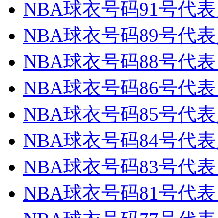
NBA球衣号码91号代
NBA球衣号码89号代
NBA球衣号码88号代
NBA球衣号码86号代
NBA球衣号码85号代
NBA球衣号码84号代
NBA球衣号码83号代
NBA球衣号码81号代