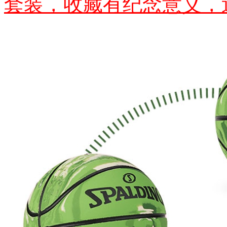
套装，收藏有纪念意义，