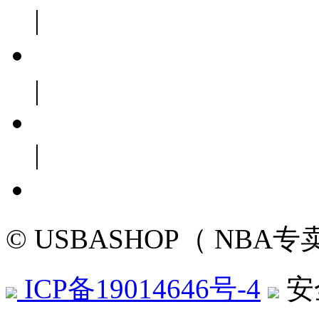
|
强强联盟
|
English
|
联系我们
© USBASHOP（ NBA专
ICP备19014646号-4
安