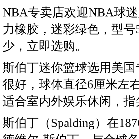
NBA专卖店欢迎NBA球
力橡胶，迷彩绿色，型号5
少，立即选购。
斯伯丁迷你篮球选用美国
很好，球体直径6厘米左右，
适合室内外娱乐休闲，指
斯伯丁（Spalding）在