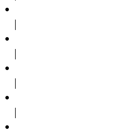
会员卡
|
优惠券
|
买家秀
|
团购
|
加盟批发