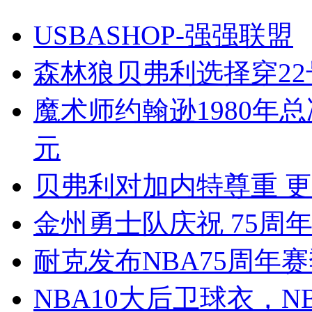
USBASHOP-强强联盟
森林狼贝弗利选择穿22
魔术师约翰逊1980年总
元
贝弗利对加内特尊重 更
金州勇士队庆祝 75周
耐克发布NBA75周年
NBA10大后卫球衣，