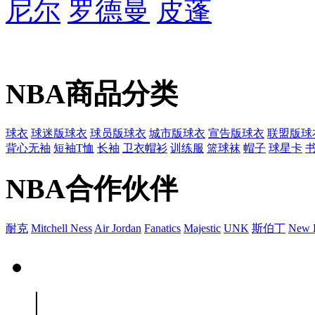
尼尔
罗德曼
皮蓬
NBA商品分类
球衣
球迷版球衣
球员版球衣
城市版球衣
宣告版球衣
联盟版球
背心无袖
短袖T恤
长袖
卫衣帽衫
训练服
篮球袜
帽子
球星卡
NBA合作伙伴
耐克
Mitchell Ness
Air Jordan
Fanatics
Majestic
UNK
斯伯丁
New 
购买指南
|